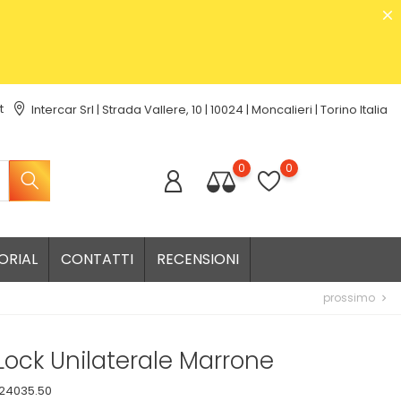
t
Intercar Srl | Strada Vallere, 10 | 10024 | Moncalieri | Torino Italia
0
0
ORIAL
CONTATTI
RECENSIONI
prossimo
chevron_right
ock Unilaterale Marrone
24035.50