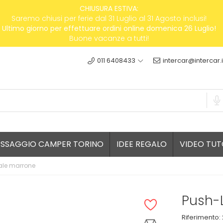
CHIUSURA ESTIVA:
Saremo chiusi per ferie dal 31 Luglio al 31 Agosto inclusi!
Ultimo giorno per effettuare ordini online domenica 26 Luglio!
Buone vacanze a tutti!
011 6408433
intercar@intercar.i
ESSAGGIO CAMPER TORINO
IDEE REGALO
VIDEO TUT
rale marrone
Push-L
Riferimento: