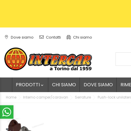
Dove siamo
Contatti
Chi siamo
PRODOTTI
CHI SIAMO
DOVE SIAMO
RIM

Home
Interno camper/caravan
Serrature
Push-lock unilate