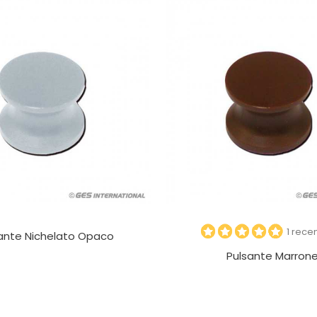
1 rece
ante Nichelato Opaco
Pulsante Marron