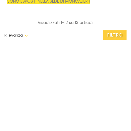
SONO ESPOSTI NELLA SEDE DI MONCALIERI!
Visualizzati 1-12 su 13 articoli
FILTRO
Rilevanza
ANTEPRIMA
ANTEPRIMA
Spazzolone Wosh
Spazzola Ricambio Per...