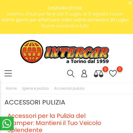
CHIUSURA ESTIVA:
Saremo chiusi per ferie dal 31 Luglio al 31 Agosto inclusi!
Ultimo giorno per effettuare ordini online domenica 26 Luglio!
Buone vacanze a tutti!
0
0
Home
Igiene e pulizia
Accessori pulizia
ACCESSORI PULIZIA
Accessori per la Pulizia del
Camper: Mantieni il Tuo Veicolo
Splendente