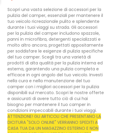
Scopri una vasta selezione di accessori per la
pulizia del camper, essenziali per mantenere il
tuo veicolo ricreazionale pulito e splendente
durante i tuoi viaggi su strada. Gli accessori
per la pulizia del camper includono spazzole,
panni in microfibra, detergenti specializzati e
molto altro ancora, progettati appositamente
per soddisfare le esigenze di pulizia specifiche
del tuo camper. Scegli tra una varietà di
prodotti di alta qualità per la pulizia interna ed
esterna, garantendo una pulizia completa e
efficace in ogni angolo del tuo veicolo. Investi
nella cura e nella manutenzione del tuo
camper con i migliori accessori per la pulizia
disponibili sul mercato. Scopri le nostre offerte
e assicurati di avere tutto ciò di cui hai
bisogno per mantenere il tuo camper in
condizioni impeccabili durante i tuoi viaggi.
ATTENZIONE!
GLI ARTICOLI CHE PRESENTANO LA
DICITURA
"SOLO ONLINE"
VERRANNO SPEDITI A
CASA TUA DA UN MAGAZZINO ESTERNO E NON