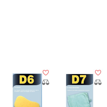
ANTEPRIMA
ANTEPRIMA
2
Aspirapolvere 12 V 60 W
recensioni
Coprisedile Igienico...