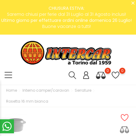
CHIUSURA ESTIVA:
Saremo chiusi per ferie dal 31 Luglio al 31 Agosto inclusi!
Ultimo giorno per effettuare ordini online domenica 26 Luglio!
Buone vacanze a tutti!
0
0
Home
Interno camper/caravan
Serrature
Rosetta 16 mm bianca