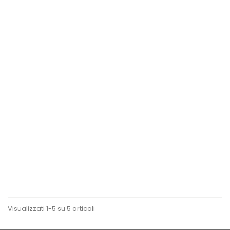
ANTEPRIMA
Lampada Da Tavolo...
Visualizzati 1-5 su 5 articoli