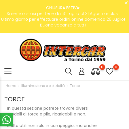
CHIUSURA ESTIVA:
Saremo chiusi per ferie dal 31 Luglio al 31 Agosto inclusi!
Ultimo giorno per effettuare ordini online domenica 26 Luglio!
Buone vacanze a tutti!
0
0
Home
Illuminazione e elettricità
Torce
TORCE
In questa sezione potrete trovare diversi
modelli di torce e pile, ricaricabili e non.
Molto utili non solo in campeggio, ma anche