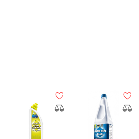
ANTEPRIMA
ANTEPRIMA
10
Bathroom Cleaner
recensioni
Aqua Kem Blue 2 L –
Scatola...