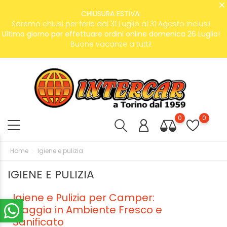
CHIUSURA ESTIVA:
Saremo chiusi per ferie dal 31 Luglio al 31 Agosto inclusi!
Ultimo giorno per effettuare ordini online domenica 26 Luglio!
Buone vacanze a tutti!
0
0
Home
Igiene e pulizia
IGIENE E PULIZIA
Igiene e Pulizia per Camper:
Viaggia in Ambiente Fresco e
Sanificato