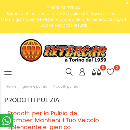
CHIUSURA ESTIVA:
Saremo chiusi per ferie dal 31 Luglio al 31 Agosto inclusi!
Ultimo giorno per effettuare ordini online domenica 26 Luglio!
Buone vacanze a tutti!
0
0
Home
Igiene e pulizia
Prodotti pulizia
PRODOTTI PULIZIA
Prodotti per la Pulizia del
Camper: Mantieni il Tuo Veicolo
Splendente e Igienico