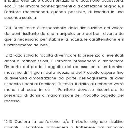
imballo, eventuale documentazione e dotazione accessoria,
ecc...); per limitare danneggiamenti alla confezione originale, il
Fornitore raccomanda, quando possibile, di inserirla in una
seconda scatola.
12.11 L’Acquirente è responsabile della diminuzione del valore
dei beni risultante da una manipolazione dei beni diversa da
quella necessaria per stabilire la natura, le caratteristiche e il
funzionamento dei beni.
12.12 Fatta salva la facoltà di verificare la presenza di eventuali
danni o manomissioni, il Fornitore provvederà a rimborsare
l'importo dei prodotti oggetto del recesso entro un termine
massimo di 14 giorni dalla ricezione del Prodotto
oppure fino
all'avvenuta dimostrazione da parte dell’Acquirente di aver
rispedito i beni al Fornitore
. Tuttavia, il diritto al rimborso verrà
meno nel caso in cui il Fornitore dovesse riscontrare la
presenza di danni o manomissioni del Prodotto oggetto del
recesso.
12.13 Qualora la confezione e/o l'imballo originale risultino
rovinati, il Fornitore provvederà a trattenere dal rimborso