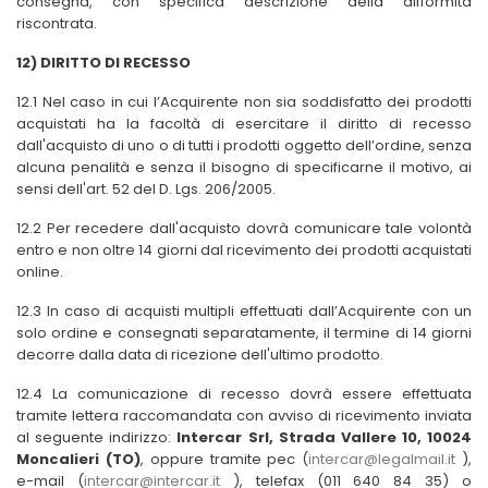
consegna, con specifica descrizione della difformità
riscontrata.
12) DIRITTO DI RECESSO
12.1 Nel caso in cui l’Acquirente non sia soddisfatto dei prodotti
acquistati ha la facoltà di esercitare il diritto di recesso
dall'acquisto di uno o di tutti i prodotti oggetto dell’ordine, senza
alcuna penalità e senza il bisogno di specificarne il motivo, ai
sensi dell'art. 52 del D. Lgs. 206/2005.
12.2 Per recedere dall'acquisto dovrà comunicare tale volontà
entro e non oltre 14 giorni dal ricevimento dei prodotti acquistati
online.
12.3 In caso di acquisti multipli effettuati dall’Acquirente con un
solo ordine e consegnati separatamente, il termine di 14 giorni
decorre dalla data di ricezione dell'ultimo prodotto.
12.4 La comunicazione di recesso dovrà essere effettuata
tramite lettera raccomandata con avviso di ricevimento inviata
al seguente indirizzo:
Intercar Srl, Strada Vallere 10, 10024
Moncalieri (TO)
, oppure tramite pec (
intercar@legalmail.it
),
e-mail (
intercar@intercar.it
), telefax (011 640 84 35) o