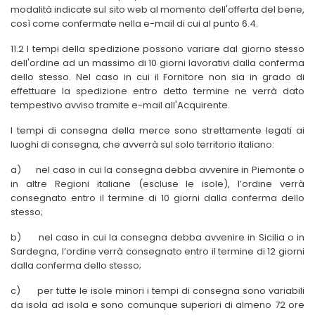
modalità indicate sul sito web al momento dell'offerta del bene,
così come confermate nella e-mail di cui al punto 6.4.
11.2 I tempi della spedizione possono variare dal giorno stesso
dell'ordine ad un massimo di 10 giorni lavorativi dalla conferma
dello stesso. Nel caso in cui il Fornitore non sia in grado di
effettuare la spedizione entro detto termine ne verrà dato
tempestivo avviso tramite e-mail all'Acquirente.
I tempi di consegna della merce sono strettamente legati ai
luoghi di consegna, che avverrà sul solo territorio italiano:
a)
nel caso in cui la consegna debba avvenire in Piemonte o
in altre Regioni italiane (escluse le isole), l’ordine verrà
consegnato entro il termine di 10 giorni dalla conferma dello
stesso;
b)
nel caso in cui la consegna debba avvenire in Sicilia o in
Sardegna, l’ordine verrà consegnato entro il termine di 12 giorni
dalla conferma dello stesso;
c)
per tutte le isole minori i tempi di consegna sono variabili
da isola ad isola e sono comunque superiori di almeno 72 ore