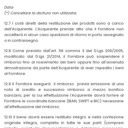
Data
(*) Cancellare la dicitura non utilizzata.
12.7 I costi diretti della restituzione dei prodotti sono a carico
dell’Acquirente. L’Acquirente prende atto che il Fornitore non
accetterà in alcun caso spedizioni di ritorno in porto assegnato
o in contrassegno.
12.8 Come previsto dall'art. 56 comma 3 del D.Lgs 206/2005,
modificato dal D.lgs 21/2014, il Fornitore può sospendere il
rimborso fino al ricevimento dei beni oppure fino all'avvenuta
dimostrazione da parte dell’Acquirente di aver rispedito i beni
al Fornitore.
12.9 Il Fornitore eseguirà il rimborso previa emissione di una
nota di credito e successivo rimborso a mezzo bonifico
bancario, per la cui effettuazione l’Acquirente dovrà fornire al
Fornitore le coordinate bancarie (IBAN, SWIFT e BIC) necessarie
all'effettuazione del rimborso.
12.10 Il bene dovrà essere restituito integro e nella confezione
originale integra, completa in tutte le sue parti (compresi