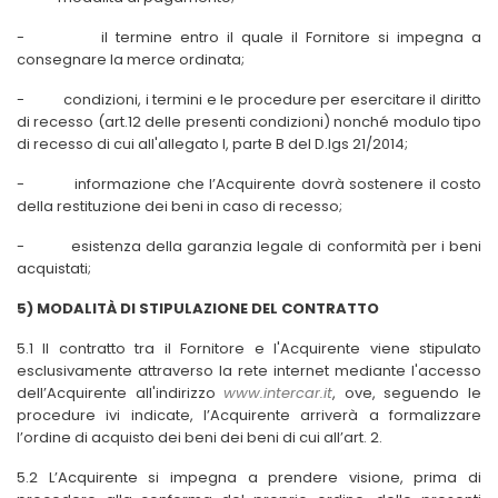
-
il termine entro il quale il Fornitore si impegna a
consegnare la merce ordinata;
-
condizioni, i termini e le procedure per esercitare il diritto
di recesso (art.12 delle presenti condizioni) nonché modulo tipo
di recesso di cui all'allegato I, parte B del D.lgs 21/2014;
-
informazione che l’Acquirente dovrà sostenere il costo
della restituzione dei beni in caso di recesso;
-
esistenza della garanzia legale di conformità per i beni
acquistati;
5) MODALITÀ DI STIPULAZIONE DEL CONTRATTO
5.1 Il contratto tra il Fornitore e l'Acquirente viene stipulato
esclusivamente attraverso la rete internet mediante l'accesso
dell’Acquirente all'indirizzo
ww
w.intercar.it
, ove, seguendo le
procedure ivi indicate, l’Acquirente arriverà a formalizzare
l’ordine di acquisto dei beni dei beni di cui all’art. 2.
5.2 L’Acquirente si impegna a prendere visione, prima di