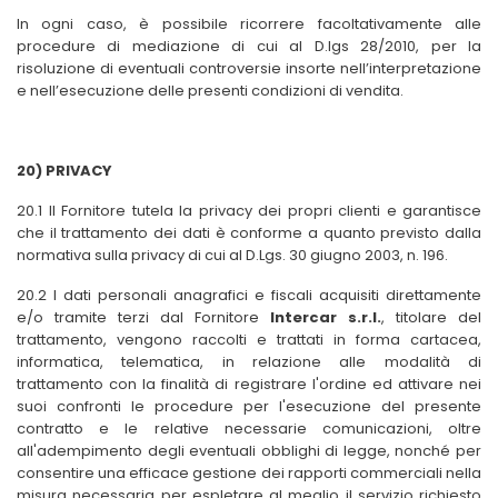
In ogni caso, è possibile ricorrere facoltativamente alle
procedure di mediazione di cui al D.lgs 28/2010, per la
risoluzione di eventuali controversie insorte nell’interpretazione
e nell’esecuzione delle presenti condizioni di vendita.
20) PRIVACY
20.1 Il Fornitore
tutela la privacy dei propri clienti e garantisce
che il trattamento dei dati è conforme a quanto previsto dalla
normativa sulla privacy di cui
al D.Lgs. 30 giugno 2003, n. 196.
20.2 I dati personali
anagrafici e fiscali acquisiti direttamente
e/o tramite terzi dal Fornitore
Intercar s.r.l.
, titolare del
trattamento, vengono raccolti e trattati in forma cartacea,
informatica, telematica, in relazione alle modalità di
trattamento
con la finalità di registrare l'ordine ed attivare nei
suoi confronti le procedure per l'esecuzione del presente
contratto e le relative necessarie comunicazioni, oltre
all'adempimento degli eventuali obblighi di legge
, nonché per
consentire una efficace gestione dei rapporti commerciali
nella
misura necessaria per espletare al meglio il servizio richiesto