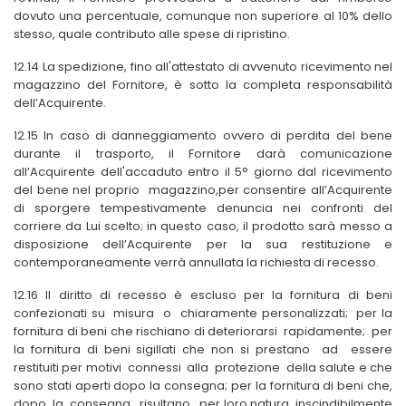
dovuto una percentuale, comunque non superiore al 10% dello
stesso, quale contributo alle spese di ripristino.
12.14 La spedizione, fino all'attestato di avvenuto ricevimento nel
magazzino del Fornitore, è sotto la completa responsabilità
dell’Acquirente.
12.15 In caso di danneggiamento ovvero di perdita del bene
durante il trasporto, il Fornitore darà comunicazione
all’Acquirente dell'accaduto entro il 5° giorno dal ricevimento
del bene nel proprio
magazzino,per consentire all’Acquirente
di sporgere tempestivamente denuncia nei confronti del
corriere da Lui scelto; in questo caso, il prodotto sarà messo a
disposizione dell’Acquirente per la sua restituzione e
contemporaneamente verrà annullata la richiesta di recesso.
12.16 Il diritto di recesso è escluso per la fornitura di beni
confezionati su misura o chiaramente personalizzati; per la
fornitura di beni che rischiano di deteriorarsi rapidamente; per
la fornitura di beni sigillati che non si prestano ad essere
restituiti per motivi connessi alla protezione della salute e che
sono stati aperti dopo la consegna; per la fornitura di beni che,
dopo la consegna, risultano, per loro natura, inscindibilmente