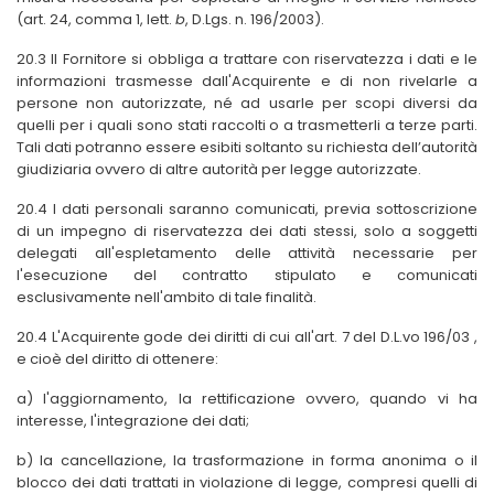
(art. 24, comma 1, lett.
b
, D.Lgs. n. 196/2003).
20.3 Il Fornitore si obbliga a trattare con riservatezza i dati e le
informazioni trasmesse dall'Acquirente e di non rivelarle a
persone non autorizzate, né ad usarle per scopi diversi da
quelli per i quali sono stati raccolti o a trasmetterli a terze parti.
Tali dati potranno essere esibiti soltanto su richiesta dell’autorità
giudiziaria ovvero di altre autorità per legge autorizzate.
20.4 I dati personali saranno comunicati, previa sottoscrizione
di un impegno di riservatezza dei dati stessi, solo a soggetti
delegati all'espletamento delle attività necessarie per
l'esecuzione del contratto stipulato e comunicati
esclusivamente nell'ambito di tale finalità.
20.4 L'Acquirente gode dei diritti di cui all'art. 7 del D.L.vo 196/03 ,
e cioè del diritto di ottenere:
a) l'aggiornamento, la rettificazione ovvero, quando vi ha
interesse, l'integrazione dei dati;
b) la cancellazione, la trasformazione in forma anonima o il
blocco dei dati trattati in violazione di legge, compresi quelli di