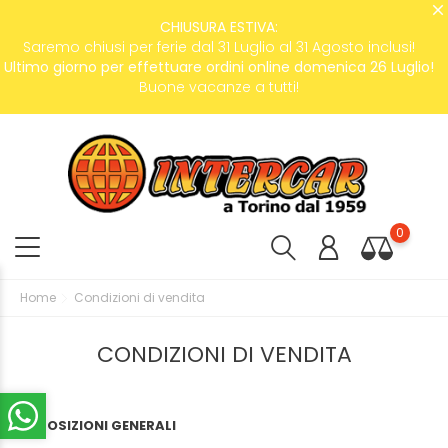
CHIUSURA ESTIVA:
Saremo chiusi per ferie dal 31 Luglio al 31 Agosto inclusi!
Ultimo giorno per effettuare ordini online domenica 26 Luglio!
Buone vacanze a tutti!
0
Home
Condizioni di vendita
CONDIZIONI DI VENDITA
DISPOSIZIONI GENERALI