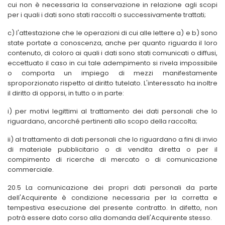
cui non è necessaria la conservazione in relazione agli scopi
per i quali i dati sono stati raccolti o successivamente trattati;
c) l'attestazione che le operazioni di cui alle lettere a) e b) sono
state portate a conoscenza, anche per quanto riguarda il loro
contenuto, di coloro ai quali i dati sono stati comunicati o diffusi,
eccettuato il caso in cui tale adempimento si rivela impossibile
o comporta un impiego di mezzi manifestamente
sproporzionato rispetto al diritto tutelato. L'interessato ha inoltre
il diritto di opporsi, in tutto o in parte:
i) per motivi legittimi al trattamento dei dati personali che lo
riguardano, ancorché pertinenti allo scopo della raccolta;
ii) al trattamento di dati personali che lo riguardano a fini di invio
di materiale pubblicitario o di vendita diretta o per il
compimento di ricerche di mercato o di comunicazione
commerciale.
20.5 La comunicazione dei propri dati personali da parte
dell'Acquirente è condizione necessaria per la corretta e
tempestiva esecuzione del presente contratto. In difetto, non
potrà essere dato corso alla domanda dell'Acquirente stesso.