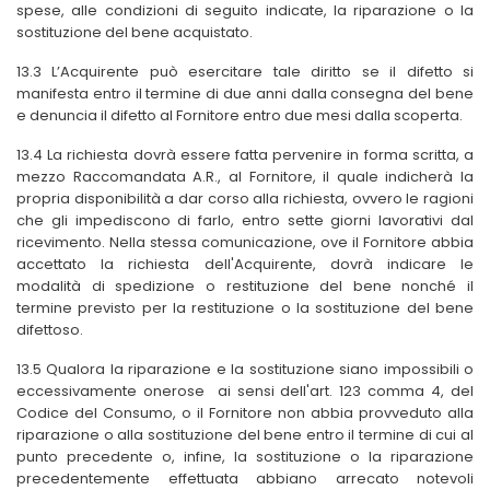
spese, alle condizioni di seguito indicate, la riparazione o la
sostituzione del bene acquistato.
13.3 L’Acquirente può esercitare tale diritto se il difetto si
manifesta entro il termine di due anni dalla consegna del bene
e denuncia il difetto al Fornitore entro due mesi dalla scoperta.
13.4 La richiesta dovrà essere fatta pervenire in forma scritta, a
mezzo Raccomandata A.R., al Fornitore, il quale indicherà la
propria disponibilità a dar corso alla richiesta, ovvero le ragioni
che gli impediscono di farlo, entro sette giorni lavorativi dal
ricevimento. Nella stessa comunicazione, ove il Fornitore abbia
accettato la richiesta dell'Acquirente, dovrà indicare le
modalità di spedizione o restituzione del bene nonché il
termine previsto per la restituzione o la sostituzione del bene
difettoso.
13.5 Qualora la riparazione e la sostituzione siano impossibili o
eccessivamente onerose ai sensi dell'art. 123 comma 4, del
Codice del Consumo, o il Fornitore non abbia provveduto alla
riparazione o alla sostituzione del bene entro il termine di cui al
punto precedente o, infine, la sostituzione o la riparazione
precedentemente effettuata abbiano arrecato notevoli