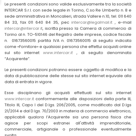
Le presenti condizioni sono valide esclusivamente tra la società
INTERCAR S.r.l.
con sede legale in Torino, C.so Re Umberto n. 8 e
sede amministrativa in Moncalieri, strada Vallere n.10, tel. 011 640
84 33, fax 011 640 84 35, pec
intercar@legalmail.it
, e-mail
intercar@intercar.it
, iscritta presso la Camera di commercio di
Torino al n. TO-510146 del Registro delle imprese, codice fiscale
n. 01673560015 partita IVA n. 01673560015 di seguito indicata
come «Fornitore» e qualsiasi persona che effettui acquisti online
sul sito internet
www.intercar.it
, di seguito denominata
“Acquirente”.
Le presenti condizioni potranno essere oggetto di modifica e la
data di pubblicazione delle stesse sul sito internet equivale alla
data di entrata in vigore.
Esse disciplinano gli acquisti effettuati sul sito internet
www.intercar.it
conformemente alle disposizioni della parte III,
Titolo III, Capo I del D.lgs. 206/2005, come modificato dal D.lgs
21/2014 e dal D.lgs. 70/2003 in materia di commercio elettronico,
applicabili qualora l’Acquirente sia una persona fisica che
agisce per scopi estranei all'attività imprenditoriale,
commerciale, artigianale o professionale eventualmente
svolta.