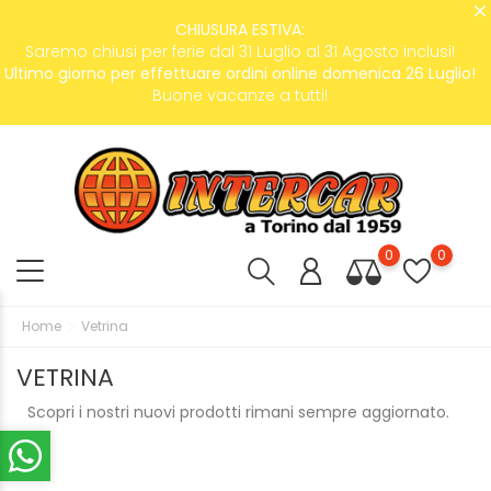
CHIUSURA ESTIVA:
Saremo chiusi per ferie dal 31 Luglio al 31 Agosto inclusi!
Ultimo giorno per effettuare ordini online domenica 26 Luglio!
Buone vacanze a tutti!
0
0
Home
Vetrina
VETRINA
Scopri i nostri nuovi prodotti rimani sempre aggiornato.