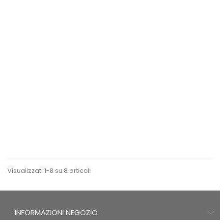
ANTEPRIMA
ANTEPRIMA
1
Oblò Ventilato Plus Fan...
recensione
Carrello Pieghevole
Camper...
Visualizzati 1-8 su 8 articoli
INFORMAZIONI NEGOZIO