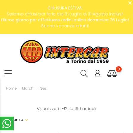
CHIUSURA ESTIVA:
Saremo chiusi per ferie dal 31 Luglio al 31 Agosto inclusi!
Ultimo giorno per effettuare ordini online domenica 26 Luglio!
Buone vacanze a tutti!
0
Home
Marchi
Ges
Visualizzati 1-12 su 160 articoli
Rilevanza