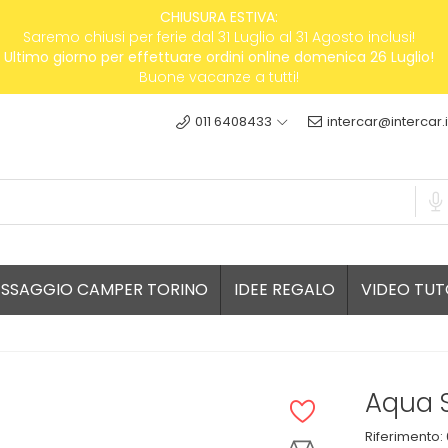
CHIUSURA ESTIVA:
Saremo chiusi per ferie dal 31 Luglio al 31 Agosto inclusi!
Ultimo giorno per effettuare ordini online domenica 26 Luglio!
Buone vacanze a tutti!
011 6408433
intercar@intercar.i
ESSAGGIO CAMPER TORINO
IDEE REGALO
VIDEO TUT
Aqua S
Riferimento: