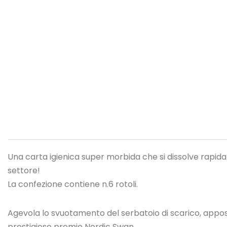
Una carta igienica super morbida che si dissolve rapida
settore!
La confezione contiene n.6 rotoli.
Agevola lo svuotamento del serbatoio di scarico, appos
prestigioso premio Nordic Swan.