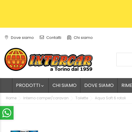
Dove siamo
Contatti
Chi siamo
PRODOTTI
CHI SIAMO
DOVE SIAMO
RIM

Home
Interno camper/caravan
Toilette
Aqua Soft 6 rotoli