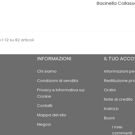
Bacinella Collassa
 1-12 su 82 articoli
INFORMAZIONI
IL TUO ACC
Chi siamo
Informazioni pe
Condizioni di vendita
Restituzione pr
Privacy e Informativa sui
Ordini
Cookie
Note di credito
Contatti
Indirizzi
Mappa del sito
Buoni
Negozi
I miei
commenti