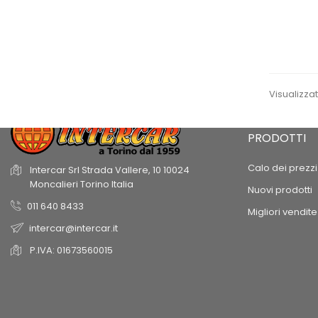
Visualizzati
PRODOTTI
Calo dei prezzi
Intercar Srl
Strada Vallere, 10
10024
Moncalieri
Torino
Italia
Nuovi prodotti
011 640 8433
Migliori vendite
intercar@intercar.it
P.IVA: 01673560015