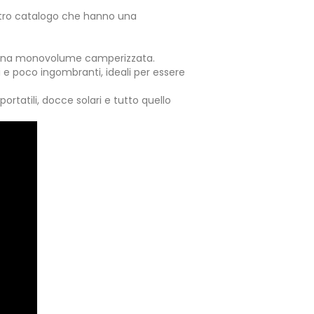
ostro catalogo che hanno una
 di una monovolume camperizzata.
eri e poco ingombranti, ideali per essere
rtatili, docce solari e tutto quello