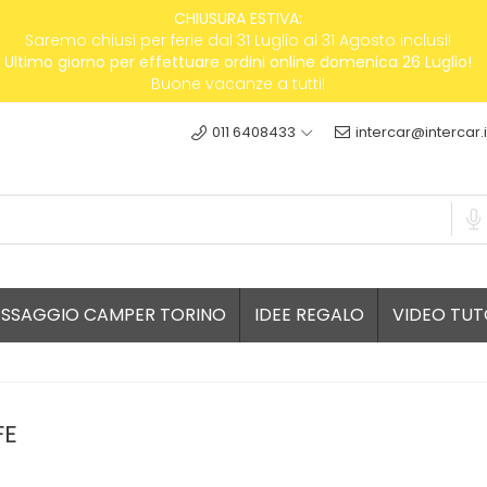
CHIUSURA ESTIVA:
Saremo chiusi per ferie dal 31 Luglio al 31 Agosto inclusi!
Ultimo giorno per effettuare ordini online domenica 26 Luglio!
Buone vacanze a tutti!
011 6408433
intercar@intercar.i
ESSAGGIO CAMPER TORINO
IDEE REGALO
VIDEO TUT
FE
e