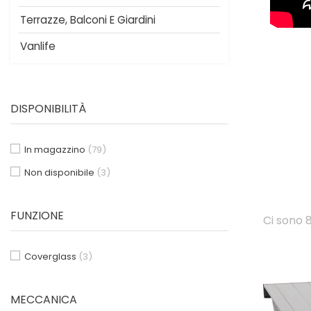
Terrazze, Balconi E Giardini
Vanlife
DISPONIBILITÀ
In magazzino
(79)
Non disponibile
(3)
FUNZIONE
Ci sono 8
Coverglass
(3)
MECCANICA