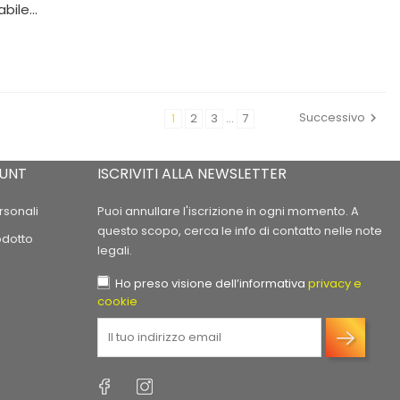
bile...
Successivo
1
2
3
…
7
OUNT
ISCRIVITI ALLA NEWSLETTER
rsonali
Puoi annullare l'iscrizione in ogni momento. A
questo scopo, cerca le info di contatto nelle note
odotto
legali.
Ho preso visione dell’informativa
privacy e
cookie