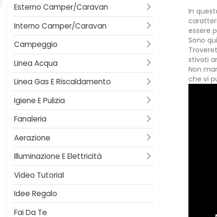
Esterno Camper/caravan
In quest
caratter
Interno Camper/caravan
essere 
Sono qui
Campeggio
Troverete
stivati 
Linea Acqua
Non manc
che vi p
Linea Gas E Riscaldamento
Igiene E Pulizia
Fanaleria
Aerazione
Illuminazione E Elettricità
Video Tutorial
Idee Regalo
Fai Da Te