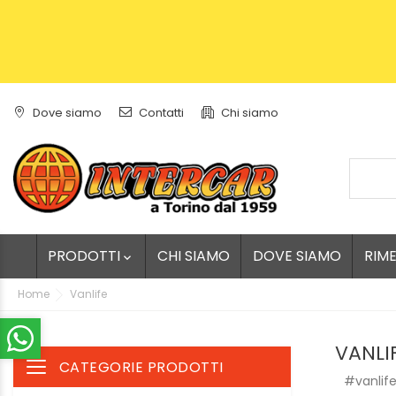
Dove siamo
Contatti
Chi siamo
PRODOTTI
CHI SIAMO
DOVE SIAMO
RIM

Home
Vanlife
VANLI
CATEGORIE PRODOTTI
Toggle navigation
#vanlif