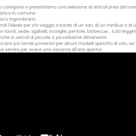
a categoria vi presentiamo una selezione di articoli presi dal n
istica in comune:
poco ingombranti.
ndi l'ideale per chi viaggia a bordo di un van, di un minibus o
 tavoli, sedie, sgabelli, stoviglie, pentole, barbecue... tutti legg
anche in veicoli di piccole o piccolissime dimensioni.
ano poi tende posteriori per alcuni modelli specifici di van, wc po
uò servire per vivere una vacanza all'aria aperta!