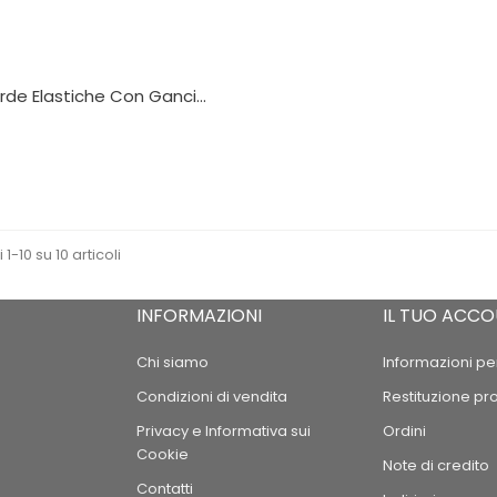
rde Elastiche Con Ganci...
 1-10 su 10 articoli
INFORMAZIONI
IL TUO ACC
Chi siamo
Informazioni pe
Condizioni di vendita
Restituzione pr
Privacy e Informativa sui
Ordini
Cookie
Note di credito
Contatti