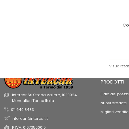
Co
Visualizzati
PRODOTTI
Calo dei prezzi
Intercar Srl
Strada Vallere, 10
10024
Moncalieri
Torino
Italia
Nuovi prodotti
011 640 8433
Migliori vendite
intercar@intercar.it
P.IVA: 01673560015