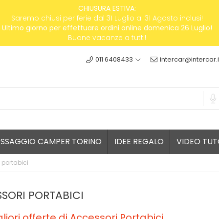
CHIUSURA ESTIVA:
Saremo chiusi per ferie dal 31 Luglio al 31 Agosto inclusi!
Ultimo giorno per effettuare ordini online domenica 26 Luglio!
Buone vacanze a tutti!
011 6408433
intercar@intercar.i
ESSAGGIO CAMPER TORINO
IDEE REGALO
VIDEO TUT
 portabici
SORI PORTABICI
liori offerte di Accessori Portabici