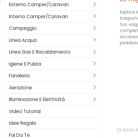
Esterno Camper/caravan
Esplora 
Interno Camper/caravan
trasporto
tuo viagg
Campeggio
completar
accessor
Linea Acqua
pedalate
Linea Gas E Riscaldamento
Igiene E Pulizia
Fanaleria
Aerazione
Illuminazione E Elettricità
Video Tutorial
Idee Regalo
Ci sono 1
Fai Da Te