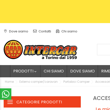
Dove siamo
Contatti
Chi siamo
PRODOTTI
CHI SIAMO
DOVE SIAMO
RIM

Home
Esterno camper/caravan
Portabici Camper
Accessori
ACCES
CATEGORIE PRODOTTI
Toggle navigation
Le mig