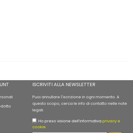
OUNT
ISCRIVITI ALLA NEWSLETTER
rsonali
Puoi annullare l'iscrizione in ogni momento. A
questo scopo, cerca le info di contatto nelle note
odotto
legali.
Ho preso visione dell’informativa
privacy e
cookie