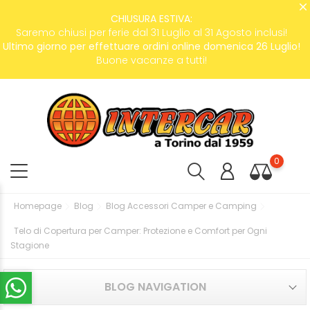
CHIUSURA ESTIVA:
Saremo chiusi per ferie dal 31 Luglio al 31 Agosto inclusi!
Ultimo giorno per effettuare ordini online domenica 26 Luglio!
Buone vacanze a tutti!
0
Homepage
Blog
Blog Accessori Camper e Camping
Telo di Copertura per Camper: Protezione e Comfort per Ogni
Stagione
BLOG NAVIGATION