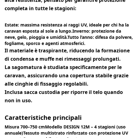
completa in
tutte le stagioni
:
Estate:
massima resistenza ai
raggi UV
, ideale per chi ha la
caravan esposta al sole a lungo.
Inverno:
protezione da
neve, gelo, pioggia e umidità
.
Tutto l’anno:
difesa da polvere,
fogliame, sporco e agenti atmosferici.
Il materiale è
traspirante
, riducendo la formazione
di
condensa e muffe
nei rimessaggi prolungati.
La sagomatura è studiata specificamente per le
caravan, assicurando una copertura stabile grazie
alle
cinghie di fissaggio regolabili
.
Inclusa
sacca custodia
per riporre il telo quando
non in uso.
Caratteristiche principali
Misura
700–750 cm
Modello
DESIGN 12M – 4 stagioni
(uso
annuale)Tessuto multistrato rinforzato con
protezione UV