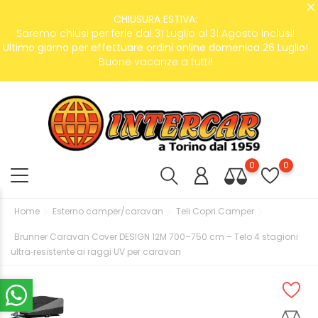
CHIUSURA ESTIVA:
Saremo chiusi per ferie dal 31 Luglio al 31 Agosto inclusi!
Ultimo giorno per effettuare ordini online domenica 26 Luglio!
Buone vacanze a tutti!
0
0
Home
Esterno camper/caravan
Teli Copri Camper
Brunner Caravan Cover DESIGN 12M 700–750 cm – Telo 4 stagioni
ultra‑resistente ai raggi UV per caravan