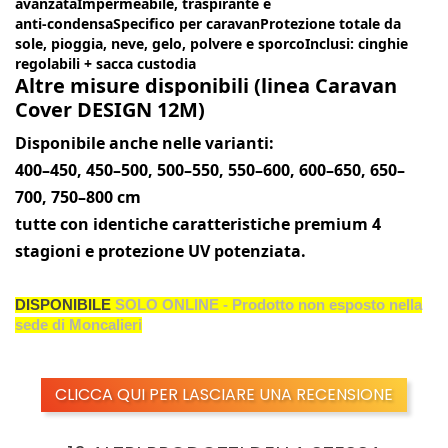
avanzata
Impermeabile, traspirante e
anti‑condensaSpecifico per
caravan
Protezione totale da
sole, pioggia, neve, gelo, polvere e sporcoInclusi:
cinghie
regolabili
+
sacca custodia
Altre misure disponibili (linea Caravan
Cover DESIGN 12M)
Disponibile anche nelle varianti:
400–450, 450–500, 500–550, 550–600, 600–650, 650–
700, 750–800 cm
tutte con identiche caratteristiche premium 4
stagioni e protezione UV potenziata.
DISPONIBILE
SOLO ONLINE - Prodotto non esposto nella
sede di Moncalieri
CLICCA QUI PER LASCIARE UNA RECENSIONE