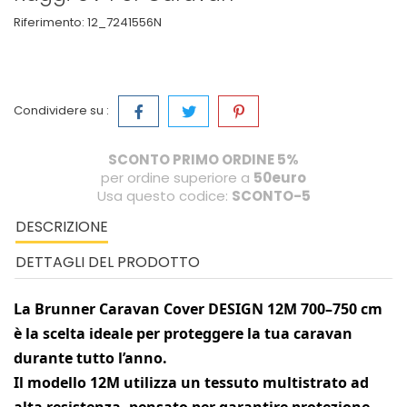
Riferimento:
12_7241556N
Condividere su :
SCONTO PRIMO ORDINE 5%
per ordine superiore a
50euro
Usa questo codice:
SCONTO-5
DESCRIZIONE
DETTAGLI DEL PRODOTTO
La
Brunner Caravan Cover DESIGN 12M 700–750 cm
è la scelta ideale per proteggere la tua
caravan
durante tutto l’anno.
Il modello
12M
utilizza un tessuto multistrato ad
alta resistenza, pensato per garantire protezione