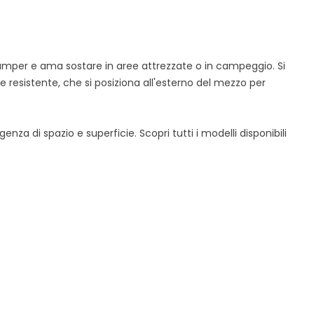
camper e ama sostare in aree attrezzate o in campeggio. Si
e resistente, che si posiziona all'esterno del mezzo per
CUCINOTTO TENDA DA
enza di spazio e superficie. Scopri tutti i modelli disponibili
CAMPEGGIO: GUIDA COMPLETA
ALLA SCELTA MIGLIORE PER LE
TUE VACANZE OUTDOOR
547 visualizzazioni
2
È piaciuto
Scopri tutto sul cucinotto tenda da
campeggio: vantaggi, caratteristiche
e consigli utili per scegliere quello...
Leggi Tutto