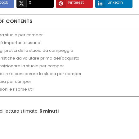
375 visualizzazioni
1
È piaciuto
book
X
Pinterest
LinkedIn
ioni
0
È piaciuto
Scopri tutto sui fornellini elettrici da
i diventano veri
OF CONTENTS
campeggio, dalle caratteristiche ai
ggio: ecco come le
migliori modelli sul mercato. Leggi la...
trasformano il
una stuoia per camper
..
 è importante usarla
Leggi Tutto
gi pratici della stuoia da campeggio
eristiche da valutare prima dell'acquisto
osizionare la stuoia per camper
ulire e conservare la stuoia per camper
uoia per camper
ioni e risorse utili
 lettura stimato:
6 minuti