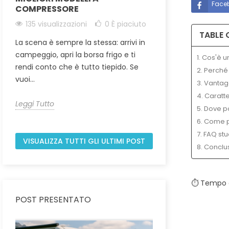
Face
COMPRESSORE
162 visualizzaz
135 visualizzazioni
0
È piaciuto
I minivan modern
TABLE 
La scena è sempre la stessa: arrivi in
compagni di via
campeggio, apri la borsa frigo e ti
tende posteriori 
1. Cos'è 
rendi conto che è tutto tiepido. Se
portellone in una.
2. Perché
vuoi...
3. Vantag
Leggi Tutto
4. Caratt
Leggi Tutto
5. Dove p
6. Come p
7. FAQ st
VISUALIZZA TUTTI GLI ULTIMI POST
8. Conclus
⏱ Tempo di
POST PRESENTATO