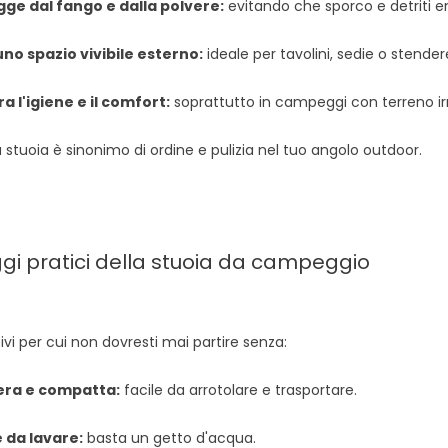
gge dal fango e dalla polvere:
evitando che sporco e detriti e
uno spazio vivibile esterno:
ideale per tavolini, sedie o stender
ra l'igiene e il comfort:
soprattutto in campeggi con terreno irr
stuoia è sinonimo di ordine e pulizia nel tuo angolo outdoor.
i pratici della stuoia da campeggio
ivi per cui non dovresti mai partire senza:
era e compatta:
facile da arrotolare e trasportare.
e da lavare:
basta un getto d'acqua.