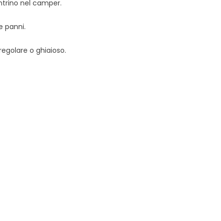
ntrino nel camper.
e panni.
egolare o ghiaioso.