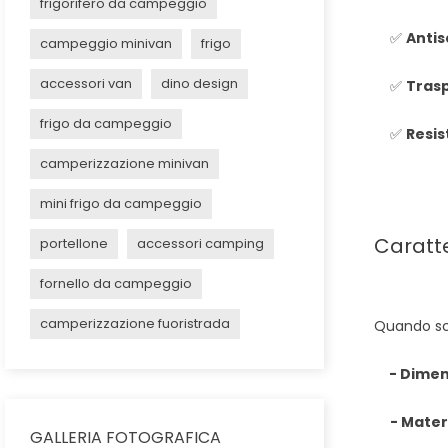
frigorifero da campeggio
✅
Antis
campeggio minivan
frigo
accessori van
dino design
✅
Trasp
frigo da campeggio
✅
Resis
camperizzazione minivan
mini frigo da campeggio
Caratte
portellone
accessori camping
fornello da campeggio
camperizzazione fuoristrada
Quando sce
- Dimen
- Materi
GALLERIA FOTOGRAFICA