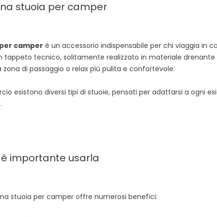
una stuoia per camper
 per camper
è un accessorio indispensabile per chi viaggia in 
un tappeto tecnico, solitamente realizzato in materiale drenante 
 zona di passaggio o relax più pulita e confortevole.
IORI PER MINIVAN:
STUOIA PER CAMPER: COME
o esistono diversi tipi di stuoie, pensati per adattarsi a ogni esig
E LO SPAZIO IN
SCEGLIERE LA MIGLIORE PER IL
.
TUO SPAZIO OUTDOOR
ioni
0
È piaciuto
535 visualizzazioni
3
È piaciuto
i diventano veri
Scopri tutto sulla stuoia per camper:
ggio: ecco come le
vantaggi, materiali, usi e consigli
 è importante usarla
trasformano il
pratici per scegliere quella giusta.
..
Leggi...
Leggi Tutto
 una stuoia per camper offre numerosi benefici: