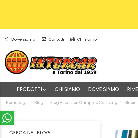
Dove siamo
Contatti
Chi siamo
PRODOTTI
CHI SIAMO
DOVE SIAMO
RIM

Homepage
Blog
Blog Accessori Camper e Camping
Stuoia 
CERCA NEL BLOG