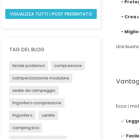
- Prote
VISUALIZZA TUTTI I POST PRESENTATO
- Crea 
- Miglio
Una buona 
TAG DEL BLOG
tende posteriori
compressore
camperizzazione modulare
Vantagg
sedie da campeggio
frigorifero compressore
Ecco i mot
frigorifero
vanlife
✅
Legg
camping box
✅
Facil