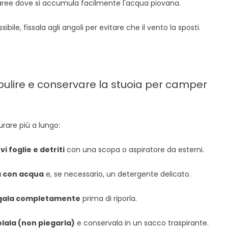
ree dove si accumula facilmente l'acqua piovana.
bile, fissala agli angoli per evitare che il vento la sposti.
ulire e conservare la stuoia per camper
urare più a lungo:
i foglie e detriti
con una scopa o aspiratore da esterni.
a con acqua
e, se necessario, un detergente delicato.
ugala completamente
prima di riporla.
olala (non piegarla)
e conservala in un sacco traspirante.