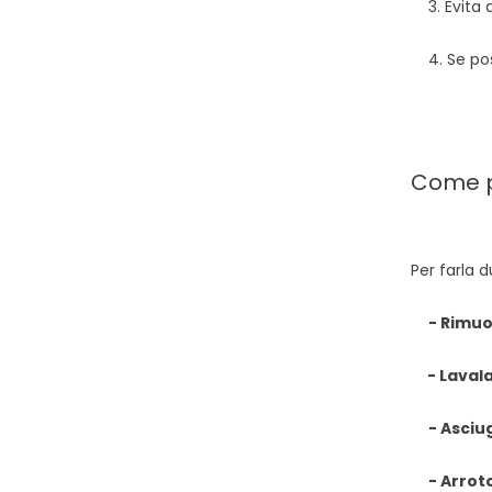
3. Evita a
4. Se possi
Come p
Per farla d
- Rimuov
- Laval
- Asci
- Arrot