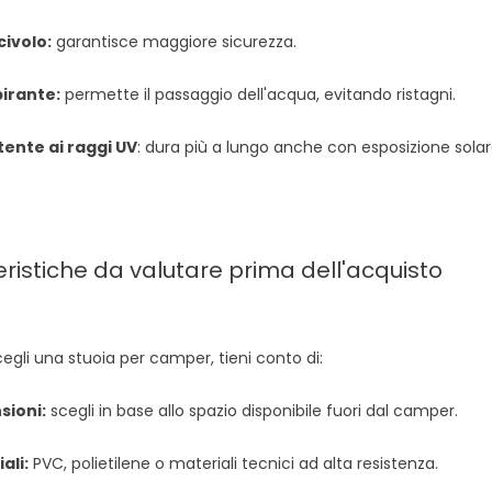
civolo:
garantisce maggiore sicurezza.
irante:
permette il passaggio dell'acqua, evitando ristagni.
tente ai raggi UV
: dura più a lungo anche con esposizione sola
ristiche da valutare prima dell'acquisto
gli una stuoia per camper, tieni conto di:
sioni:
scegli in base allo spazio disponibile fuori dal camper.
ali:
PVC, polietilene o materiali tecnici ad alta resistenza.