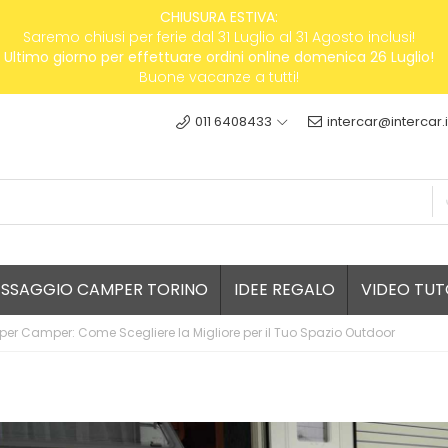
CHIUSURA ESTIVA:
Saremo chiusi per ferie dal 31 Luglio al 31 Agosto inclusi!
Ultimo giorno per effettuare ordini online domenica 26 Luglio!
Buone vacanze a tutti!
011 6408433
intercar@intercar.i
ESSAGGIO CAMPER TORINO
IDEE REGALO
VIDEO TUT
per Camper: Come Scegliere la Migliore per il Tuo Spazio Outdoor