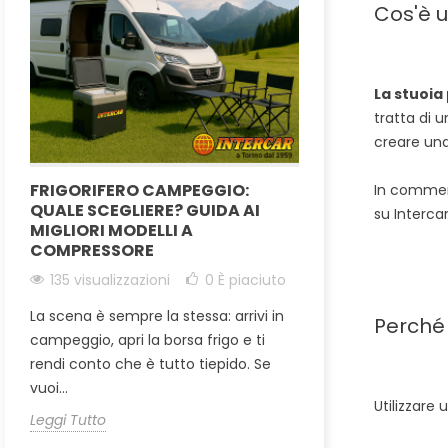
Cos'è 
La stuoia
tratta di 
creare una
FRIGORIFERO CAMPEGGIO:
TENDE POSTER
In commerci
QUALE SCEGLIERE? GUIDA AI
COME AMPLIAR
su Intercar
MIGLIORI MODELLI A
STILE VANLIFE
COMPRESSORE
162 visualizzaz
135 visualizzazioni
0
È piaciuto
I minivan modern
La scena è sempre la stessa: arrivi in
compagni di via
Perché
campeggio, apri la borsa frigo e ti
tende posteriori 
rendi conto che è tutto tiepido. Se
portellone in una.
vuoi...
Leggi Tutto
Utilizzare
Leggi Tutto