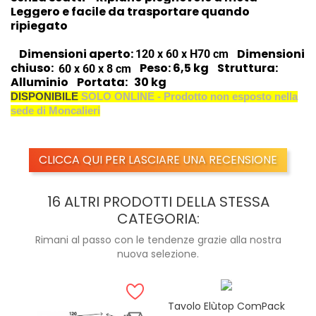
Leggero e facile da trasportare quando
ripiegato
Dimensioni aperto:
Dimensioni
120 x 60 x H70 cm
chiuso:
Peso: 6
,5 kg
Struttura:
60 x 60 x 8 cm
Alluminio
Portata:
30 kg
DISPONIBILE
SOLO ONLINE - Prodotto non esposto nella
sede di Moncalieri
CLICCA QUI PER LASCIARE UNA RECENSIONE
16 ALTRI PRODOTTI DELLA STESSA
CATEGORIA:
Rimani al passo con le tendenze grazie alla nostra
nuova selezione.
Tavolo Elùtop ComPack