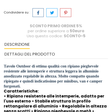
Condividere su :
SCONTO PRIMO ORDINE 5%
per ordine superiore a
50euro
Usa questo codice:
SCONTO-5
DESCRIZIONE
DETTAGLI DEL PRODOTTO
Tavolo Outdoor di ottima qualità con ripiano pieghevole
resistente alle intemperie e struttura leggera in alluminio
anodizzato regolabile in altezza. Molto compatto quando
ripiegato e quindi indicatissimo per minibus, van e camper
furgonati.
Caratteristiche:
• Ripiano resistente alle intemperie, adatto per
l'uso esterno • Stabile struttura in profilo
rettangolare di alluminio • Regolabile in altezza
senza scatti • Ripiano pieghevole a metà •