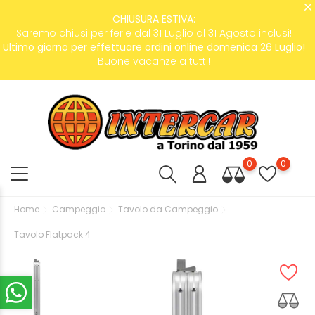
CHIUSURA ESTIVA:
Saremo chiusi per ferie dal 31 Luglio al 31 Agosto inclusi!
Ultimo giorno per effettuare ordini online domenica 26 Luglio!
Buone vacanze a tutti!
0
0
Home
Campeggio
Tavolo da Campeggio
Tavolo Flatpack 4