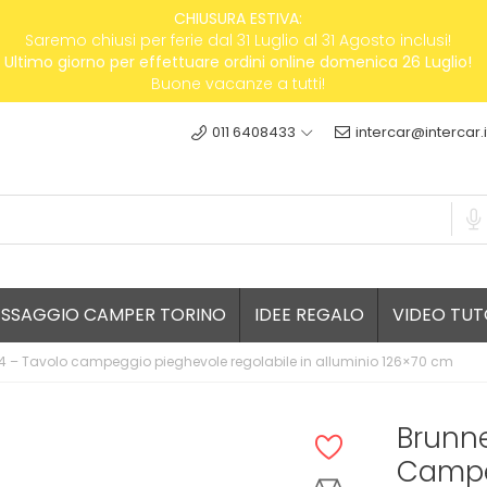
CHIUSURA ESTIVA:
Saremo chiusi per ferie dal 31 Luglio al 31 Agosto inclusi!
Ultimo giorno per effettuare ordini online domenica 26 Luglio!
Buone vacanze a tutti!
011 6408433
intercar@intercar.i
ESSAGGIO CAMPER TORINO
IDEE REGALO
VIDEO TUT
4 – Tavolo campeggio pieghevole regolabile in alluminio 126×70 cm
Brunne
Campe