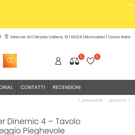
t
Intercar Srl | Strada Vallere, 10 | 10024 | Moncalieri | Torino Italia
0
0
ORIAL
CONTATTI
RECENSIONI
precedente
prossimo
chevron_left
chevron_right
r Dinemic 4 – Tavolo
ggio Pieghevole