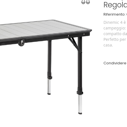
Regola
Riferimento:
Dinemic 4 è 
campeggio: l
compatto da
Perfetto per
casa.
Condividere 