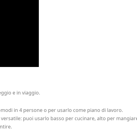
eggio e in viaggio.
modi in 4 persone o per usarlo come piano di lavoro.
 versatile: puoi usarlo basso per cucinare, alto per mangia
ntire.