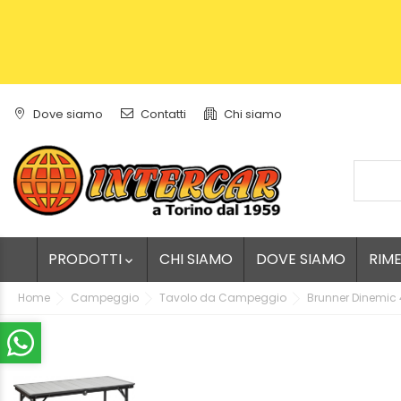
Dove siamo
Contatti
Chi siamo
PRODOTTI
CHI SIAMO
DOVE SIAMO
RIM

Home
Campeggio
Tavolo da Campeggio
Brunner Dinemic 