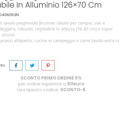
bile In Alluminio 126×70 Cm
0406053N
il tavolo pieghevole Brunner ideale per camper, van e
eggero, robusto, regolabile in altezza (56–85 cm) e super
 chiuso.
 pranzi all’aperto, cucina in campeggio o come tavolo extra in
su :
SCONTO PRIMO ORDINE 5%
per ordine superiore a
50euro
Usa questo codice:
SCONTO-5