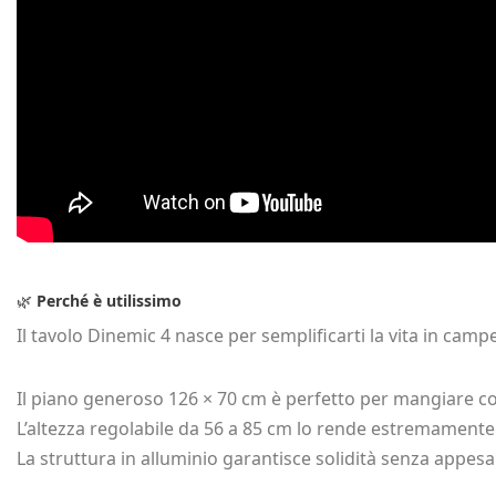
🌿
Perché è utilissimo
Il tavolo Dinemic 4 nasce per semplificarti la vita in camp
Il piano generoso 126 × 70 cm è perfetto per mangiare co
L’altezza regolabile da 56 a 85 cm lo rende estremamente
La struttura in alluminio garantisce solidità senza appesa