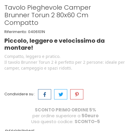
Tavolo Pieghevole Camper
Brunner Torun 2 80x60 Cm
Compatto
Riferimento:
0406101N
Piccolo, leggero e velocissimo da
montare!
Compatto, leggero e pratico.
Il tavolo Brunner Torun 2 è perfetto per 2 persone: ideale per
camper, campeggio e spazi ridotti.
Condividere su :
SCONTO PRIMO ORDINE 5%
per ordine superiore a
50euro
Usa questo codice:
SCONTO-5