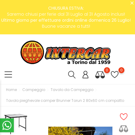
CHIUSURA ESTIVA:
Saremo chiusi per ferie dal 31 Luglio al 31 Agosto inclusi!
Ultimo giorno per effettuare ordini online domenica 26 Luglio!
Buone vacanze a tutti!
0
0
Home
Campeggio
Tavolo da Campeggio
Tavolo pieghevole camper Brunner Torun 2 80x60 cm compatto