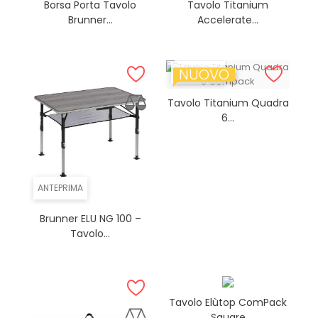
Borsa Porta Tavolo
Tavolo Titanium
Brunner...
Accelerate...
NUOVO
ANTEPRIMA
Tavolo Titanium Quadra
6...
ANTEPRIMA
Brunner ELU NG 100 –
Tavolo...
Tavolo Elùtop ComPack
Square