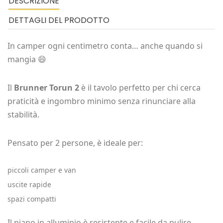
DESCRIZIONE
DETTAGLI DEL PRODOTTO
In camper ogni centimetro conta… anche quando si
mangia 😄
Il
Brunner Torun 2
è il tavolo perfetto per chi cerca
praticità e ingombro minimo senza rinunciare alla
stabilità.
Pensato per 2 persone, è ideale per:
piccoli camper e van
uscite rapide
spazi compatti
Il piano in alluminio è resistente e facile da pulire,