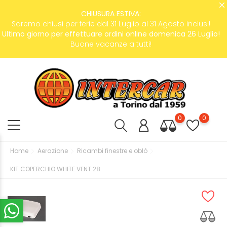
CHIUSURA ESTIVA:
Saremo chiusi per ferie dal 31 Luglio al 31 Agosto inclusi!
Ultimo giorno per effettuare ordini online domenica 26 Luglio!
Buone vacanze a tutti!
0
0
Home
Aerazione
Ricambi finestre e oblò
KIT COPERCHIO WHITE VENT 28