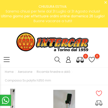
CHIUSURA ESTIVA:
Saremo chiusi per ferie dal 31 Luglio al 31 Agosto inclusi!
Ultimo giorno per effettuare ordini online domenica 26 Luglio!
Buone vacanze a tutti!
0
0
Home
Aerazione
Ricambi finestre e oblò
Compasso Sx polyfix h350 mm