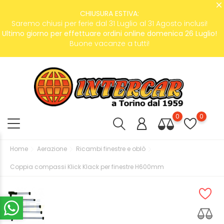
CHIUSURA ESTIVA:
Saremo chiusi per ferie dal 31 Luglio al 31 Agosto inclusi!
Ultimo giorno per effettuare ordini online domenica 26 Luglio!
Buone vacanze a tutti!
0
0
Home
Aerazione
Ricambi finestre e oblò
Coppia compassi Klick Klack per finestre H600mm