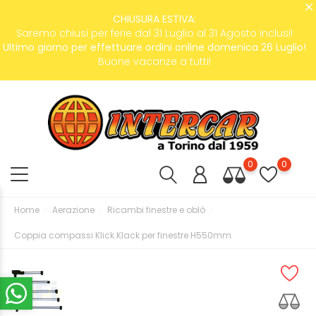
CHIUSURA ESTIVA:
Saremo chiusi per ferie dal 31 Luglio al 31 Agosto inclusi!
Ultimo giorno per effettuare ordini online domenica 26 Luglio!
Buone vacanze a tutti!
0
0
Home
Aerazione
Ricambi finestre e oblò
Coppia compassi Klick Klack per finestre H550mm