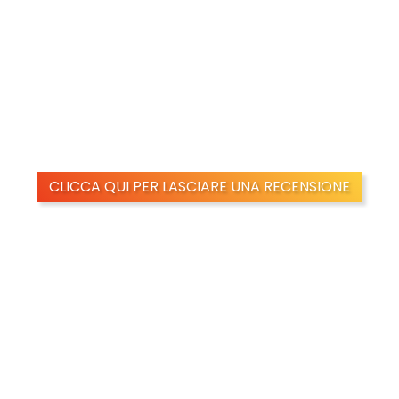
1 recensione
e Sunny View 340x190 Cm
CLICCA QUI PER LASCIARE UNA RECENSIONE
SPONIBILE