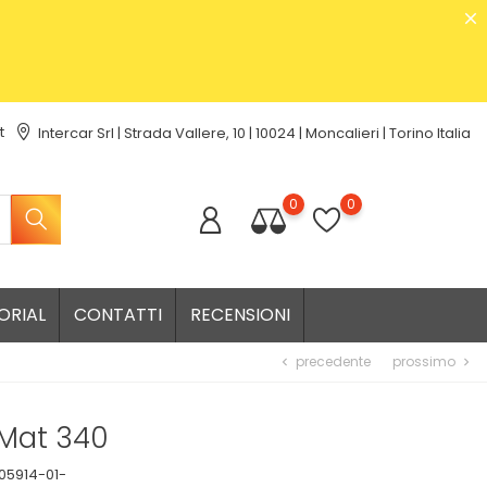
t
Intercar Srl | Strada Vallere, 10 | 10024 | Moncalieri | Torino Italia
0
0
ORIAL
CONTATTI
RECENSIONI
precedente
prossimo
chevron_left
chevron_right
-Mat 340
05914-01-