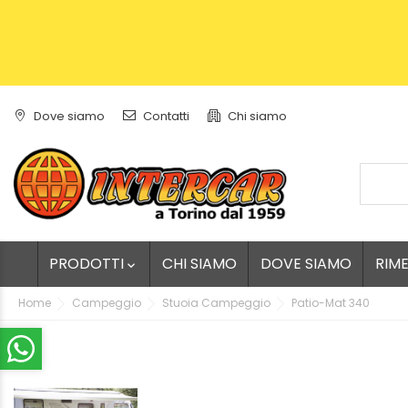
Dove siamo
Contatti
Chi siamo
PRODOTTI
CHI SIAMO
DOVE SIAMO
RIM

Home
Campeggio
Stuoia Campeggio
Patio-Mat 340