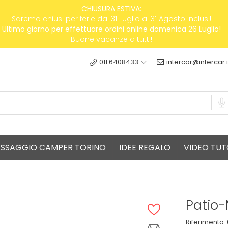
CHIUSURA ESTIVA:
Saremo chiusi per ferie dal 31 Luglio al 31 Agosto inclusi!
Ultimo giorno per effettuare ordini online domenica 26 Luglio!
Buone vacanze a tutti!
011 6408433
intercar@intercar.i
ESSAGGIO CAMPER TORINO
IDEE REGALO
VIDEO TUT
Patio
Riferimento: