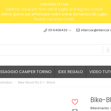
CHIUSURA ESTIVA:
Saremo chiusi per ferie dal 31 Luglio al 31 Agosto inclusi!
Ultimo giorno per effettuare ordini online domenica 26 Luglio!
Buone vacanze a tutti!
011 6408433
intercar@intercar.i
ESSAGGIO CAMPER TORINO
IDEE REGALO
VIDEO TUT
ortabici
Bike-Block Pro S 1 - Black
Bike-Bl
Riferimento: