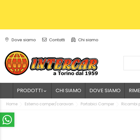
Dove siamo
Contatti
Chi siamo
PRODOTTI
CHI SIAMO
DOVE SIAMO
RIM

Home
Esterno camper/caravan
Portabici Camper
Ricambi p