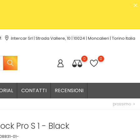
t
Intercar Srl | Strada Vallere, 10 | 10024 | Moncalieri | Torino Italia
0
0
ORIAL
CONTATTI
RECENSIONI
prossimo
chevron_right
ock Pro S 1 - Black
08831-01-