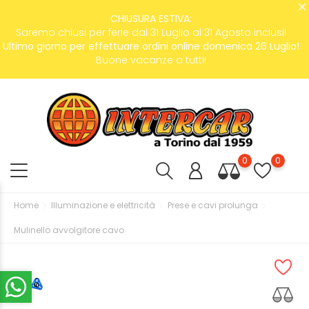
CHIUSURA ESTIVA:
Saremo chiusi per ferie dal 31 Luglio al 31 Agosto inclusi!
Ultimo giorno per effettuare ordini online domenica 26 Luglio!
Buone vacanze a tutti!
0
0
Home
Illuminazione e elettricità
Prese e cavi prolunga
Mulinello avvolgitore cavo