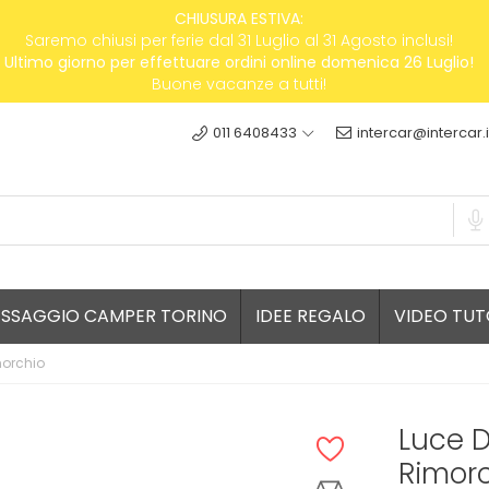
CHIUSURA ESTIVA:
Saremo chiusi per ferie dal 31 Luglio al 31 Agosto inclusi!
Ultimo giorno per effettuare ordini online domenica 26 Luglio!
Buone vacanze a tutti!
011 6408433
intercar@intercar.i
ESSAGGIO CAMPER TORINO
IDEE REGALO
VIDEO TUT
morchio
Luce D
Rimor