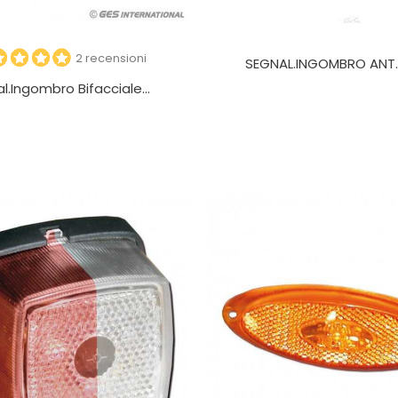
2 recensioni
SEGNAL.INGOMBRO ANT.A 
l.ingombro Bifacciale...