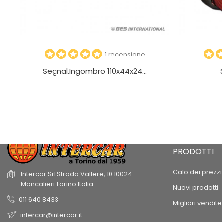
1 recensione
Segnal.ingombro 110x44x24...
PRODOTTI
Calo dei prezzi
Intercar Srl
Strada Vallere, 10
10024
Moncalieri
Torino
Italia
Nuovi prodotti
011 640 8433
Migliori vendite
intercar@intercar.it