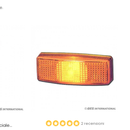
e.
2 recensioni
ale...