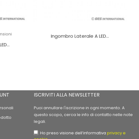
nsioni
Ingombro Laterale A LED...
ED...
OUNT
ISCRIVITI ALLA NEWSLETTER
rsonali
Puoi annullare l'iscrizione in ogni momento. A
questo scopo, cerca le info di contatto nelle note
odotto
legali.
Ho preso visione dell’informativa
privacy e