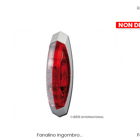
R
NON DI
Fanalino Ingombro...
F