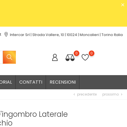
t
Intercar Srl | Strada Vallere, 10 | 10024 | Moncalieri | Torino Italia
0
0
ORIAL
CONTATTI
RECENSIONI
precedente
prossimo
chevron_left
chevron_right
'ingombro Laterale
chio