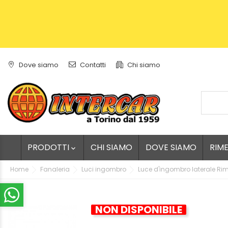
Dove siamo
Contatti
Chi siamo
PRODOTTI
CHI SIAMO
DOVE SIAMO
RIM

Home
Fanaleria
Luci ingombro
Luce d'ingombro laterale Ri
NON DISPONIBILE