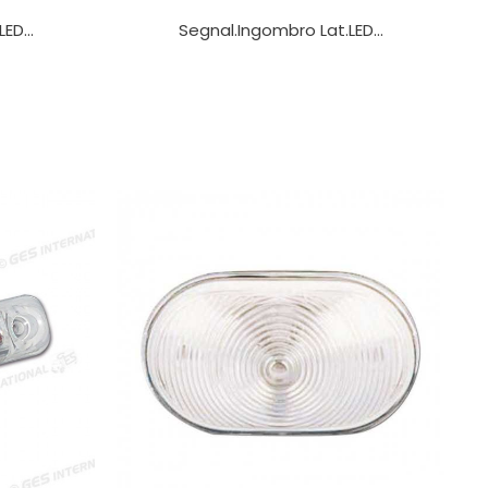
ED...
Segnal.ingombro Lat.LED...