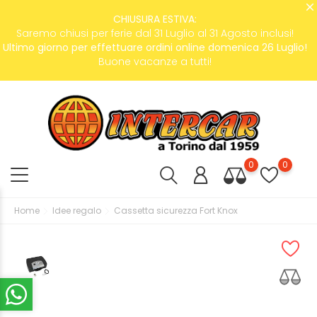
CHIUSURA ESTIVA:
Saremo chiusi per ferie dal 31 Luglio al 31 Agosto inclusi!
Ultimo giorno per effettuare ordini online domenica 26 Luglio!
Buone vacanze a tutti!
0
0
Home
Idee regalo
Cassetta sicurezza Fort Knox