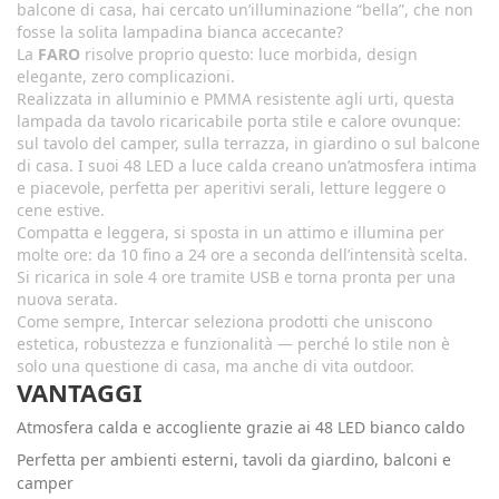
balcone di casa, hai cercato un’illuminazione “bella”, che non
fosse la solita lampadina bianca accecante?
La
FARO
risolve proprio questo: luce morbida, design
elegante, zero complicazioni.
Realizzata in alluminio e PMMA resistente agli urti, questa
lampada da tavolo ricaricabile porta stile e calore ovunque:
sul tavolo del camper, sulla terrazza, in giardino o sul balcone
di casa. I suoi 48 LED a luce calda creano un’atmosfera intima
e piacevole, perfetta per aperitivi serali, letture leggere o
cene estive.
Compatta e leggera, si sposta in un attimo e illumina per
molte ore: da 10 fino a 24 ore a seconda dell’intensità scelta.
Si ricarica in sole 4 ore tramite USB e torna pronta per una
nuova serata.
Come sempre, Intercar seleziona prodotti che uniscono
estetica, robustezza e funzionalità — perché lo stile non è
solo una questione di casa, ma anche di vita outdoor.
VANTAGGI
Atmosfera calda e accogliente grazie ai 48 LED bianco caldo
Perfetta per ambienti esterni, tavoli da giardino, balconi e
camper