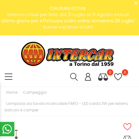
CHIUSURA ESTIVA:
Saremo chiusi per ferie dal 31 Luglio al 31 Agosto inclusi!
Ultimo giorno per effettuare ordini online domenica 26 Luglio!
Buone vacanze a tutti!
0
0
Home
Campeggio
Lampada da tavolo ricaricabile FARO – LED caldo 3W per esterni,
balconi e camper