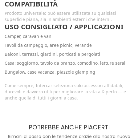
COMPATIBILITÀ
Prodotto universale: può essere utilizzata su qualsiasi
superficie piana, sia in ambienti esterni che interni.
USO CONSIGLIATO / APPLICAZIONI
Camper, caravan e van
Tavoli da campeggio, aree picnic, verande
Balconi, terrazzi, giardini, porticati e pergolati
Casa: soggiorno, tavolo da pranzo, comodino, letture serali
Bungalow, case vacanza, piazzole glamping
Come sempre, Intercar seleziona solo accessori affidabili,
durevoli e davvero utili per migliorare la vita all’aperto — e
anche quella di tutti i giorni a casa.
POTREBBE ANCHE PIACERTI
Rimani al passo con le tendenze grazie alla nostra nuova