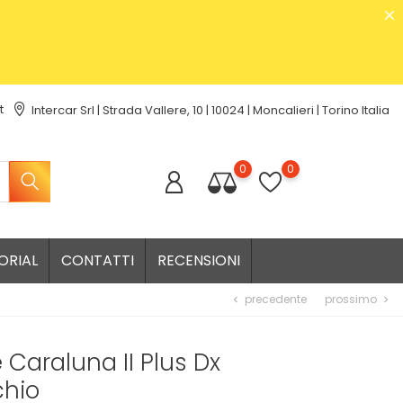
t
Intercar Srl | Strada Vallere, 10 | 10024 | Moncalieri | Torino Italia
0
0
ORIAL
CONTATTI
RECENSIONI
precedente
prossimo
chevron_left
chevron_right
 Caraluna II Plus Dx
chio