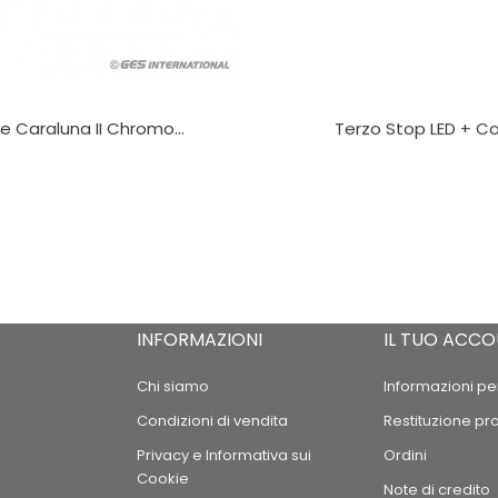
e Caraluna II Chromo...
Terzo Stop LED + C
INFORMAZIONI
IL TUO ACC
Chi siamo
Informazioni pe
Condizioni di vendita
Restituzione pr
Privacy e Informativa sui
Ordini
Cookie
Note di credito