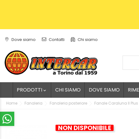
Dove siamo
Contatti
Chi siamo
PRODOTTI
CHI SIAMO
DOVE SIAMO
RIM

Home
Fanaleria
Fanaleria posteriore
Fanale Caraluna II Plus
NON DISPONIBILE