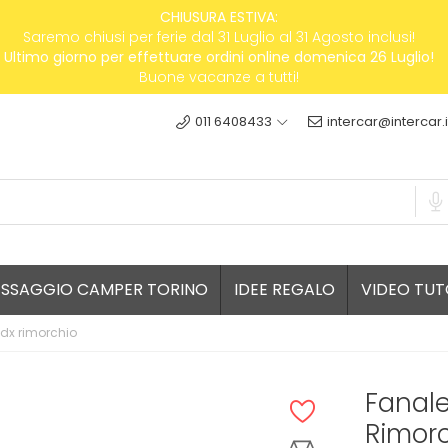
CHIUSURA ESTIVA:
Saremo chiusi per ferie dal 31 Luglio al 31 Agosto inclusi!
Ultimo giorno per effettuare ordini online domenica 26 Luglio!
Buone vacanze a tutti!
011 6408433
intercar@intercar.i
ESSAGGIO CAMPER TORINO
IDEE REGALO
VIDEO TUT
 dx rimorchio
Fanale
Rimor