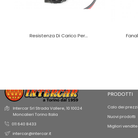
Resistenza Di Carico Per...
Fanal
PRODOTTI
Calo dei prezzi
Intercar Srl
Strada Vallere, 10
10024
Moncalieri
Torino
Italia
Nuovi prodotti
011 640 8433
Migliori vendite
intercar@intercar.it