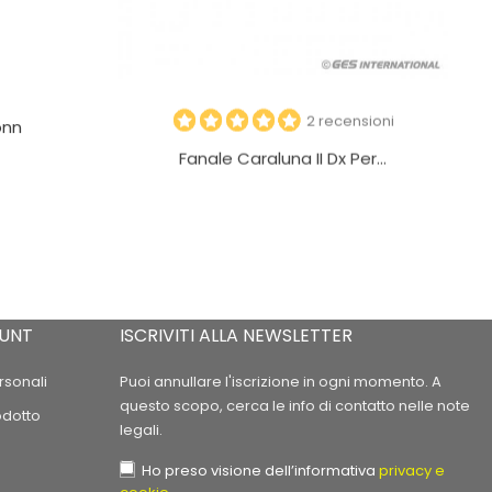
2 recensioni
onn
Fanale Caraluna II Dx Per...
OUNT
ISCRIVITI ALLA NEWSLETTER
rsonali
Puoi annullare l'iscrizione in ogni momento. A
questo scopo, cerca le info di contatto nelle note
odotto
legali.
Ho preso visione dell’informativa
privacy e