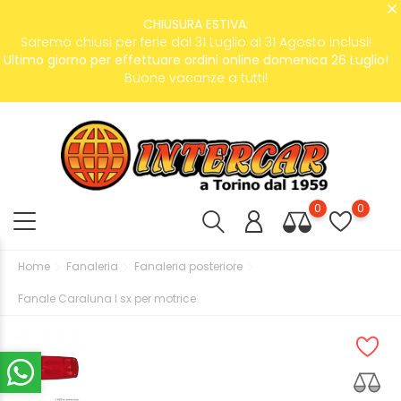
CHIUSURA ESTIVA:
Saremo chiusi per ferie dal 31 Luglio al 31 Agosto inclusi!
Ultimo giorno per effettuare ordini online domenica 26 Luglio!
Buone vacanze a tutti!
0
0
Home
Fanaleria
Fanaleria posteriore
Fanale Caraluna I sx per motrice