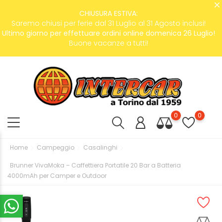
CHIUSURA ESTIVA:
Saremo chiusi per ferie dal 31 Luglio al 31 Agosto inclusi!
Ultimo giorno per effettuare ordini online domenica 26 Luglio!
Buone vacanze a tutti!
0
0
Home
Campeggio
Casalinghi
Brunner VivaMoka – Caffettiera Portatile 20 Bar a Batteria
4000mAh per Camper e Outdoor