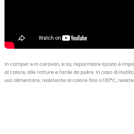
In camper e in caravan, si sa, risparmiare spazio è impor
al calore, alle rotture e facile da pulire. In caso di inu
uso alimentare, resistente al calore fino a 130°C, resist