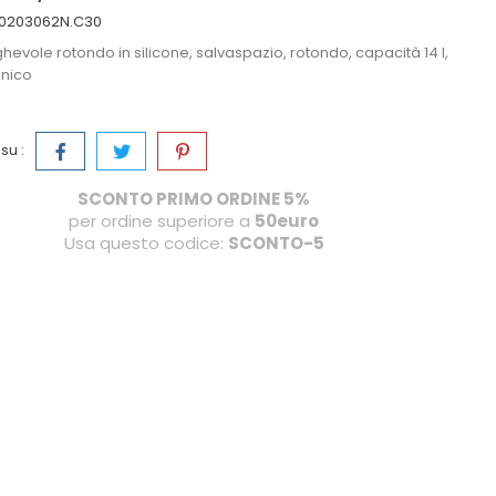
0203062N.C30
hevole rotondo in silicone, salvaspazio, rotondo, capacità 14 l,
anico
su :
SCONTO PRIMO ORDINE 5%
per ordine superiore a
50euro
Usa questo codice:
SCONTO-5