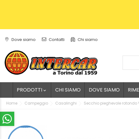
Dove siamo
Contatti
Chi siamo
PRODOTTI
CHI SIAMO
DOVE SIAMO
RIM

Home
Campeggio
Casalinghi
Secchio pieghevole rotondo V