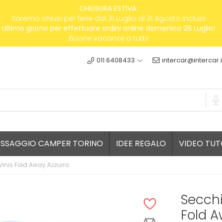
CHIUSURA ESTIVA:
Saremo chiusi per ferie dal 31 Luglio al 31 Agosto inclusi!
Ultimo giorno per effettuare ordini online domenica 26 Luglio!
Buone vacanze a tutti!
011 6408433
intercar@intercar.i
ESSAGGIO CAMPER TORINO
IDEE REGALO
VIDEO TUT
inis Fold Away Azzurro
Secchi
Fold A