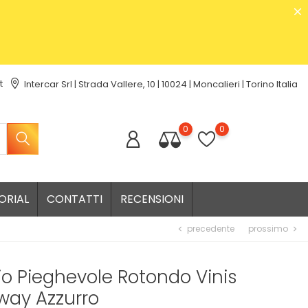
t
Intercar Srl | Strada Vallere, 10 | 10024 | Moncalieri | Torino Italia
0
0
ORIAL
CONTATTI
RECENSIONI
precedente
prossimo
chevron_left
chevron_right
o Pieghevole Rotondo Vinis
way Azzurro