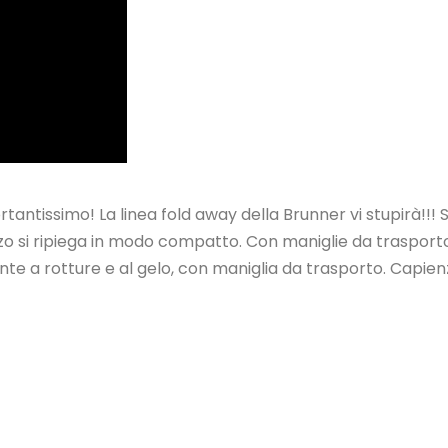
tantissimo! La linea fold away della Brunner vi stupirà!!! 
tilizzo si ripiega in modo compatto. Con maniglie da traspor
ente a rotture e al gelo, con maniglia da trasporto. Capienz