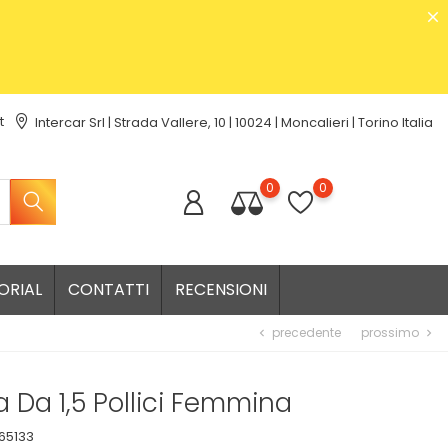
t
Intercar Srl | Strada Vallere, 10 | 10024 | Moncalieri | Torino Italia
0
0
ORIAL
CONTATTI
RECENSIONI
precedente
prossimo
chevron_left
chevron_right
a Da 1,5 Pollici Femmina
65133