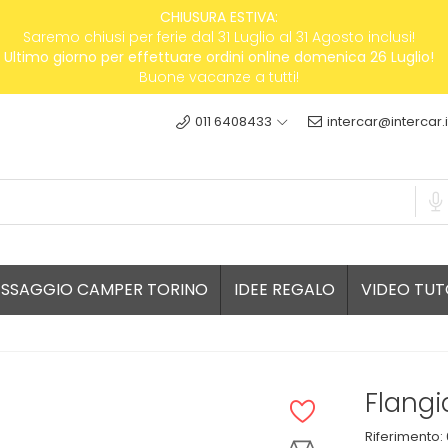
CHIUSURA ESTIVA:
Saremo chiusi per ferie dal 31 Luglio al 31 Agosto inclusi!
Ultimo giorno per effettuare ordini online domenica 26 Luglio!
Buone vacanze a tutti!
011 6408433
intercar@intercar.i
ESSAGGIO CAMPER TORINO
IDEE REGALO
VIDEO TUT
Flangi
Riferimento: