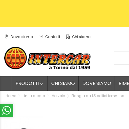
Dove siamo
Contatti
Chi siamo
PRODOTTI
CHI SIAMO
DOVE SIAMO
RIM

Home
Linea acqua
Valvole
Flangia da 1,5 pollici femmina