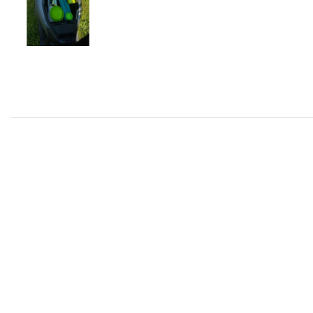
L’ideale compagno di viaggio su spiagge isolate. La conc
molto facile e veloce. Sacca custodia inclusa.
100% Polyester
PE