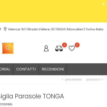
t
Intercar Srl | Strada Vallere, 10 | 10024 | Moncalieri | Torino Italia
0
0
ORIAL
CONTATTI
RECENSIONI
precedente
prossimo
chevron_left
chevron_right
iglia Parasole TONGA
0113016N