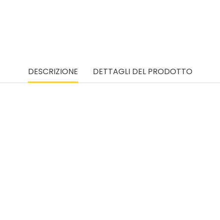
DESCRIZIONE
DETTAGLI DEL PRODOTTO
higlia parasole protegge da vento, sabbia e sguardi indisc