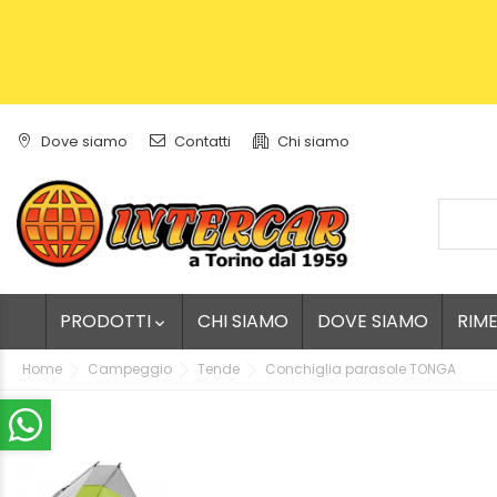
Dove siamo
Contatti
Chi siamo
PRODOTTI
CHI SIAMO
DOVE SIAMO
RIM

Home
Campeggio
Tende
Conchiglia parasole TONGA