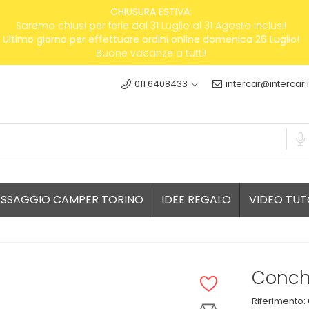
CHIUSURA ESTIVA:
Saremo chiusi per ferie dal 31 Luglio al 31 Agosto inclusi!
Ultimo giorno per effettuare ordini online domenica 26 Luglio!
Buone vacanze a tutti!
011 6408433
intercar@intercar.i
ESSAGGIO CAMPER TORINO
IDEE REGALO
VIDEO TUT
Conch
Riferimento: