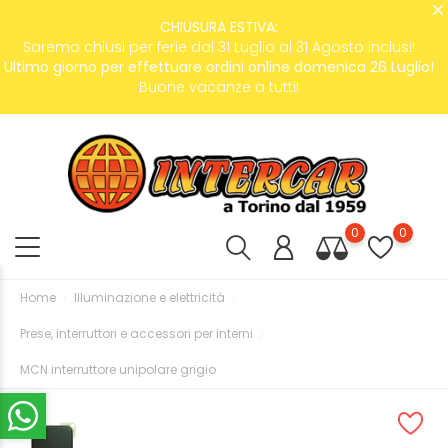
CHIUSURA ESTIVA:
Saremo chiusi per ferie dal 31 Luglio al 31 Agosto inclusi!
Ultimo giorno per effettuare ordini online domenica 26 Luglio!
Buone vacanze a tutti!
0
0
Home
Illuminazione e elettricità
Prese, interruttori e accessori per interni
MCN interruttore unipolare grigio