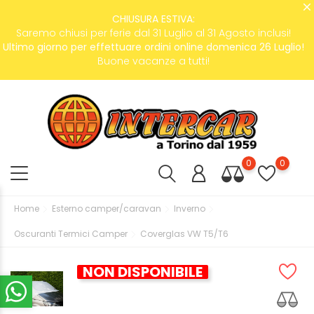
CHIUSURA ESTIVA:
Saremo chiusi per ferie dal 31 Luglio al 31 Agosto inclusi!
Ultimo giorno per effettuare ordini online domenica 26 Luglio!
Buone vacanze a tutti!
0
0
Home
Esterno camper/caravan
Inverno
Oscuranti Termici Camper
Coverglas VW T5/T6
NON DISPONIBILE