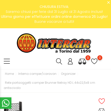
CHIUSURA ESTIVA:
Saremo chiusi per ferie dal 31 Luglio al 31 Agosto inclusi!
Ultimo giorno per effettuare ordini online domenica 26 Luglio!
Buone vacanze a tutti!
0
0
Home
Interno camper/caravan
Organizer
Rete portaoggetti camper Brunner Netray HD L 44x22,5x8 cm
antiscivolo