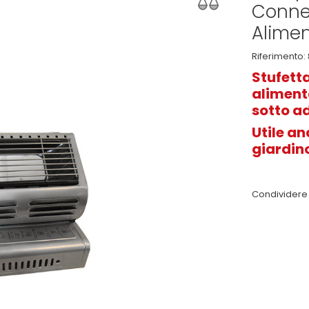
Conne
Alime
Riferimento:
Stufett
alimenta
sotto a
Utile an
giardin
Condividere 