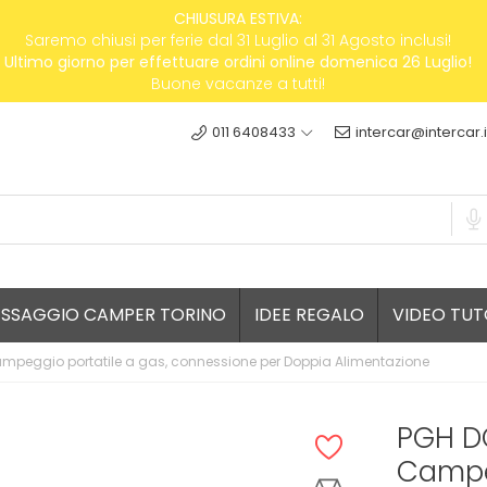
CHIUSURA ESTIVA:
Saremo chiusi per ferie dal 31 Luglio al 31 Agosto inclusi!
Ultimo giorno per effettuare ordini online domenica 26 Luglio!
Buone vacanze a tutti!
011 6408433
intercar@intercar.i
ESSAGGIO CAMPER TORINO
IDEE REGALO
VIDEO TUT
campeggio portatile a gas, connessione per Doppia Alimentazione
PGH DC
Campeg