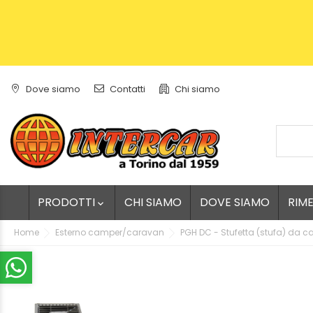
Dove siamo
Contatti
Chi siamo
PRODOTTI
CHI SIAMO
DOVE SIAMO
RIM

Home
Esterno camper/caravan
PGH DC - Stufetta (stufa) da 