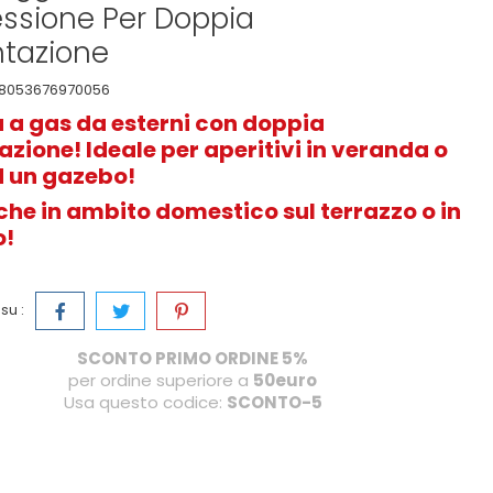
ssione Per Doppia
ntazione
8053676970056
a a gas da esterni con doppia
zione! Ideale per aperitivi in veranda o
d un gazebo!
che in ambito domestico sul terrazzo o in
o!
su :
SCONTO PRIMO ORDINE 5%
per ordine superiore a
50euro
Usa questo codice:
SCONTO-5