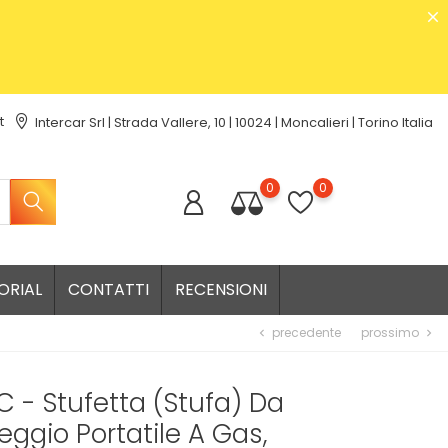
t
Intercar Srl | Strada Vallere, 10 | 10024 | Moncalieri | Torino Italia
0
0
ORIAL
CONTATTI
RECENSIONI
precedente
prossimo
chevron_left
chevron_right
 - Stufetta (stufa) Da
gio Portatile A Gas,