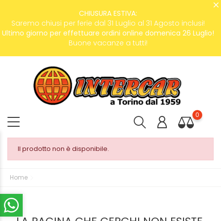
CHIUSURA ESTIVA:
Saremo chiusi per ferie dal 31 Luglio al 31 Agosto inclusi!
Ultimo giorno per effettuare ordini online domenica 26 Luglio!
Buone vacanze a tutti!
0
Il prodotto non è disponibile.
Home