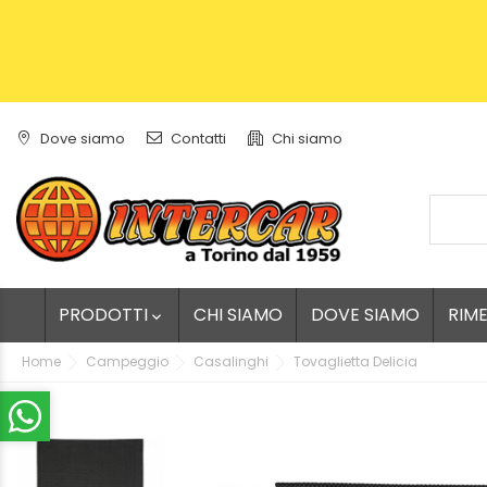
Dove siamo
Contatti
Chi siamo
PRODOTTI
CHI SIAMO
DOVE SIAMO
RIM

Home
Campeggio
Casalinghi
Tovaglietta Delicia