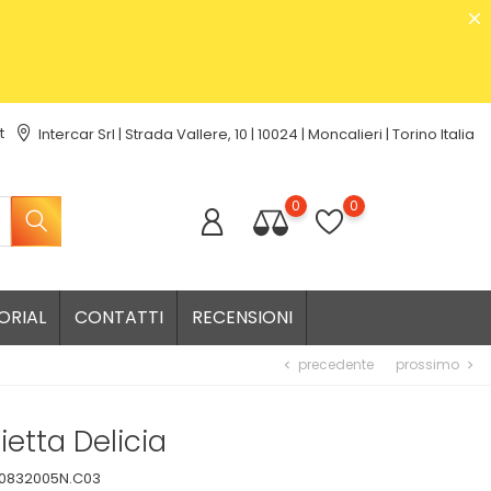
t
Intercar Srl | Strada Vallere, 10 | 10024 | Moncalieri | Torino Italia
0
0
ORIAL
CONTATTI
RECENSIONI
precedente
prossimo
chevron_left
chevron_right
ietta Delicia
0832005N.C03