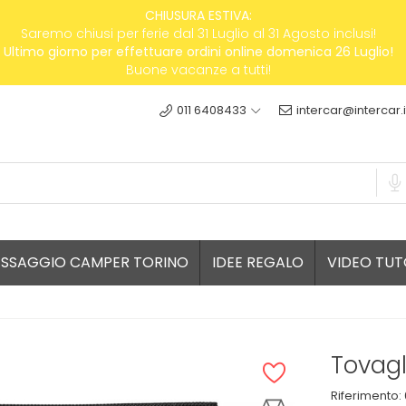
CHIUSURA ESTIVA:
Saremo chiusi per ferie dal 31 Luglio al 31 Agosto inclusi!
Ultimo giorno per effettuare ordini online domenica 26 Luglio!
Buone vacanze a tutti!
011 6408433
intercar@intercar.i
ESSAGGIO CAMPER TORINO
IDEE REGALO
VIDEO TUT
Tovagl
Riferimento: