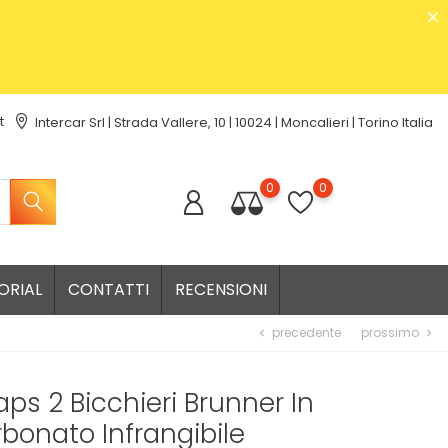
t
Intercar Srl | Strada Vallere, 10 | 10024 | Moncalieri | Torino Italia
0
0
ORIAL
CONTATTI
RECENSIONI
precedente
prossimo
chevron_left
chevron_right
aps 2 Bicchieri Brunner In
rbonato Infrangibile