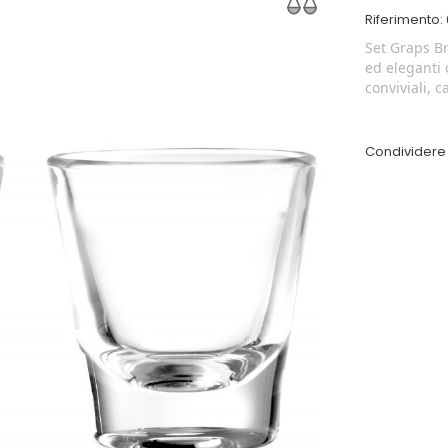
Riferimento:
Set Graps Br
ed eleganti 
conviviali, 
Condividere 