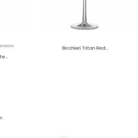
ensioni
Bicchieri Tritan Red...
e...
e.