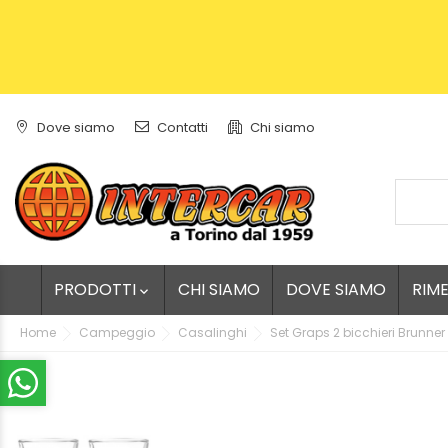
Dove siamo
Contatti
Chi siamo
PRODOTTI
CHI SIAMO
DOVE SIAMO
RIM

Home
Campeggio
Casalinghi
Set Graps 2 bicchieri Brunner