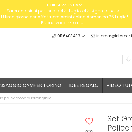
CHIUSURA ESTIVA:
Saremo chiusi per ferie dal 31 Luglio al 31 Agosto inclusi!
Ultimo giorno per effettuare ordini online domenica 26 Luglio!
Buone vacanze a tutti!
011 6408433
intercar@intercar.i
ESSAGGIO CAMPER TORINO
IDEE REGALO
VIDEO TUT
 in policarbonato infrangibile
Set Gr
Polica