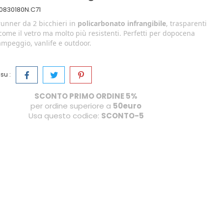
0830180N.C71
unner da 2 bicchieri in
policarbonato infrangibile
, trasparenti
come il vetro ma molto più resistenti. Perfetti per dopocena
campeggio, vanlife e outdoor.
su :
SCONTO PRIMO ORDINE 5%
per ordine superiore a
50euro
Usa questo codice:
SCONTO-5