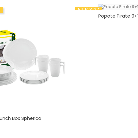
O
NUOVO
Popote Pirate 9+
Lunch Box Spherica