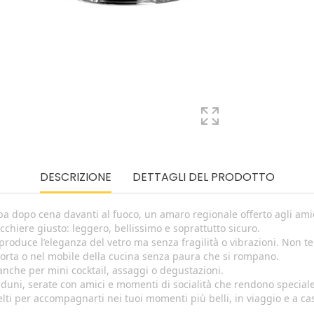
DESCRIZIONE
DETTAGLI DEL PRODOTTO
pa dopo cena davanti al fuoco, un amaro regionale offerto agli ami
icchiere giusto: leggero, bellissimo e soprattutto sicuro.
iproduce l’eleganza del vetro ma senza fragilità o vibrazioni. Non 
porta o nel mobile della cucina senza paura che si rompano.
 anche per mini cocktail, assaggi o degustazioni.
raduni, serate con amici e momenti di socialità che rendono special
celti per accompagnarti nei tuoi momenti più belli, in viaggio e a ca