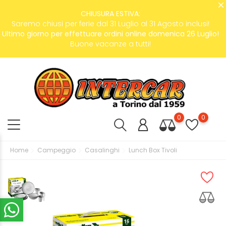
CHIUSURA ESTIVA:
Saremo chiusi per ferie dal 31 Luglio al 31 Agosto inclusi!
Ultimo giorno per effettuare ordini online domenica 26 Luglio!
Buone vacanze a tutti!
0
0
Home
Campeggio
Casalinghi
Lunch Box Tivoli