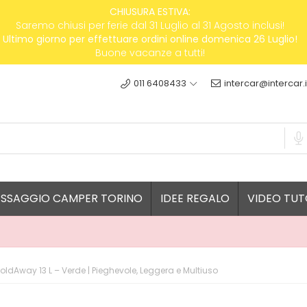
CHIUSURA ESTIVA:
Saremo chiusi per ferie dal 31 Luglio al 31 Agosto inclusi!
Ultimo giorno per effettuare ordini online domenica 26 Luglio!
Buone vacanze a tutti!
011 6408433
intercar@intercar.i
ESSAGGIO CAMPER TORINO
IDEE REGALO
VIDEO TUT
oldAway 13 L – Verde | Pieghevole, Leggera e Multiuso