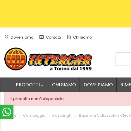
Dove siamo
Contatti
Chi siamo
PRODOTTI
CHI SIAMO
DOVE SIAMO
RIM

Il prodotto non è disponibile.
Home
Campeggio
Casalinghi
Bacinella Collassabile Cleo F