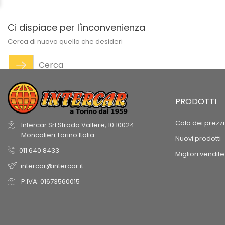
Ci dispiace per l'inconvenienza
Cerca di nuovo quello che desideri
PRODOTTI
Calo dei prezzi
Intercar Srl
Strada Vallere, 10
10024
Moncalieri
Torino
Italia
Nuovi prodotti
011 640 8433
Migliori vendite
intercar@intercar.it
P.IVA: 01673560015