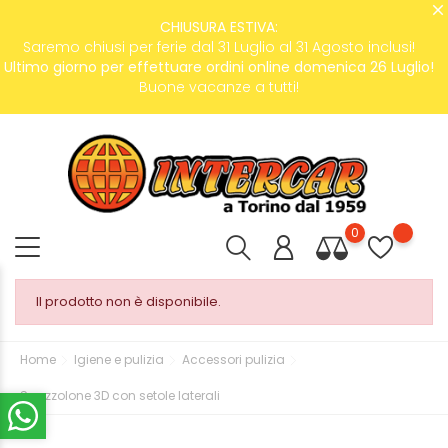
CHIUSURA ESTIVA:
Saremo chiusi per ferie dal 31 Luglio al 31 Agosto inclusi!
Ultimo giorno per effettuare ordini online domenica 26 Luglio!
Buone vacanze a tutti!
0
Il prodotto non è disponibile.
Home
Igiene e pulizia
Accessori pulizia
Spazzolone 3D con setole laterali